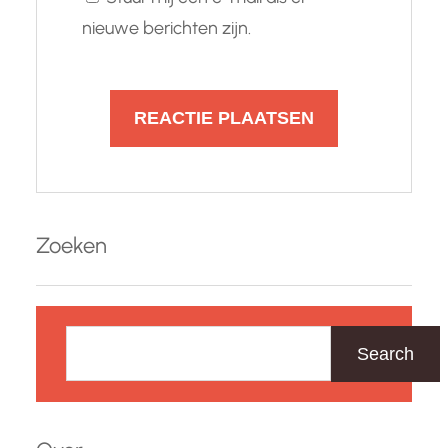
nieuwe berichten zijn.
Zoeken
Z
o
Search
e
k
e