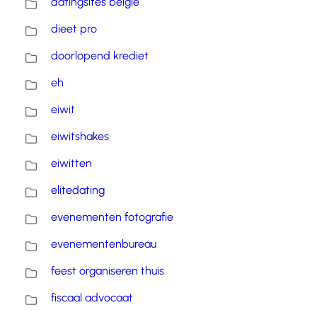
datingsites belgie
dieet pro
doorlopend krediet
eh
eiwit
eiwitshakes
eiwitten
elitedating
evenementen fotografie
evenementenbureau
feest organiseren thuis
fiscaal advocaat