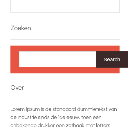
Zoeken
Z
o
Search
e
k
e
Over
n
Lorem Ipsum is de standaard dummietekst van
de industrie sinds de 16e eeuw, toen een
onbekende drukker een zethaak met letters