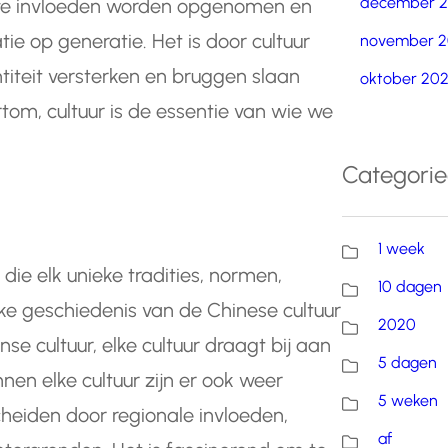
december 
euwe invloeden worden opgenomen en
e op generatie. Het is door cultuur
november 2
titeit versterken en bruggen slaan
oktober 20
tom, cultuur is de essentie van wie we
Categori
1 week
 die elk unieke tradities, normen,
10 dagen
ke geschiedenis van de Chinese cultuur
2020
nse cultuur, elke cultuur draagt bij aan
5 dagen
nen elke cultuur zijn er ook weer
5 weken
cheiden door regionale invloeden,
af