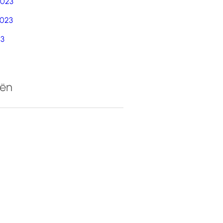
2023
023
23
eën