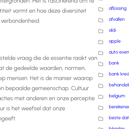
chtergronden. Het is fascinerend om te
aflossing
titeit vormt en hoe deze diversiteit
afvallen
n verbondenheid.
aldi
apple
auto eve
estelde vraag die de essentie raakt van
bank
mvat de gedeelde waarden, normen,
bank kred
oep mensen. Het is de manier waarop
behandel
een bepaalde gemeenschap. Cultuur
belgium
racties met anderen en onze perceptie
berekene
ur is het weefsel dat onze
beste dat
mgeeft.
bikinilijn