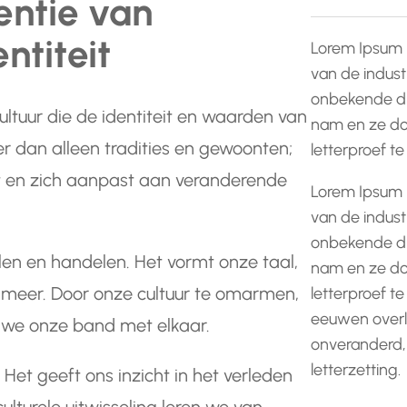
entie van
ntiteit
Lorem Ipsum 
van de indust
onbekende dr
ultuur die de identiteit en waarden van
nam en ze do
r dan alleen tradities en gewoonten;
letterproef t
rt en zich aanpast aan veranderende
Lorem Ipsum 
van de indust
onbekende dr
en en handelen. Het vormt onze taal,
nam en ze do
el meer. Door onze cultuur te omarmen,
letterproef te
eeuwen overle
 we onze band met elkaar.
onveranderd,
letterzetting.
 Het geeft ons inzicht in het verleden