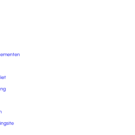
nementen
iet
ing
n
ingsite