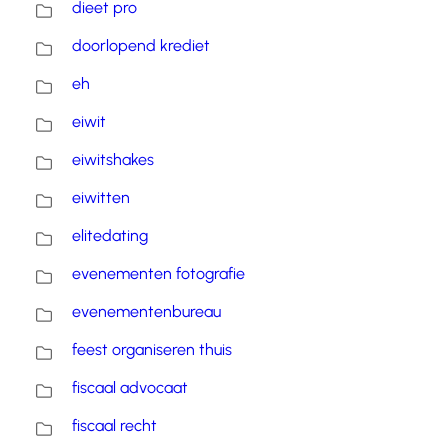
dieet pro
doorlopend krediet
eh
eiwit
eiwitshakes
eiwitten
elitedating
evenementen fotografie
evenementenbureau
feest organiseren thuis
fiscaal advocaat
fiscaal recht