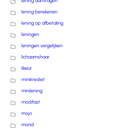
lening aanvragen
lening berekenen
lening op afbetaling
leningen
leningen vergelijken
lichaamshaar
likeur
minikrediet
minilening
modifast
mojo
mond