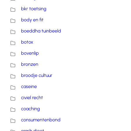
bkr toetsing
body en fit
boeddha tuinbeeld
botox
bovenlip
bronzen
broodje cultuur
caseine
civiel recht
coaching
consumentenbond
crash dieet