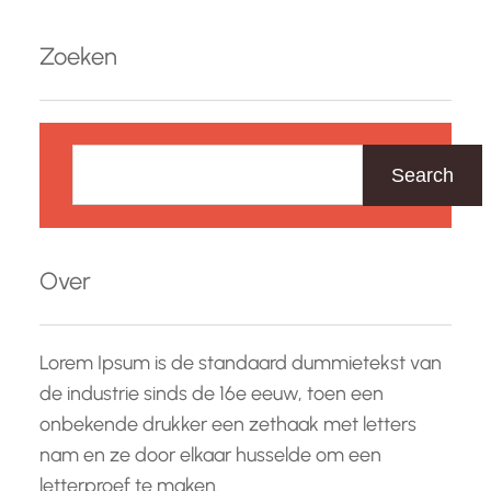
Zoeken
Z
o
Search
e
k
e
Over
n
Lorem Ipsum is de standaard dummietekst van
de industrie sinds de 16e eeuw, toen een
onbekende drukker een zethaak met letters
nam en ze door elkaar husselde om een
letterproef te maken.