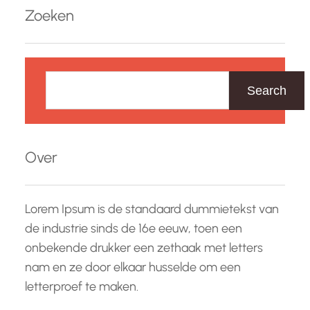
Zoeken
Z
o
Search
e
k
e
Over
n
Lorem Ipsum is de standaard dummietekst van
de industrie sinds de 16e eeuw, toen een
onbekende drukker een zethaak met letters
nam en ze door elkaar husselde om een
letterproef te maken.