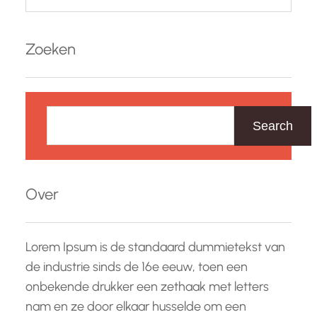
Zoeken
Z
o
Search
e
k
e
Over
n
Lorem Ipsum is de standaard dummietekst van
de industrie sinds de 16e eeuw, toen een
onbekende drukker een zethaak met letters
nam en ze door elkaar husselde om een