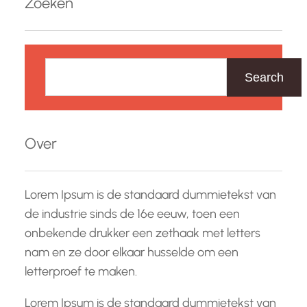
Zoeken
Z
o
Search
e
k
e
Over
n
Lorem Ipsum is de standaard dummietekst van
de industrie sinds de 16e eeuw, toen een
onbekende drukker een zethaak met letters
nam en ze door elkaar husselde om een
letterproef te maken.
Lorem Ipsum is de standaard dummietekst van