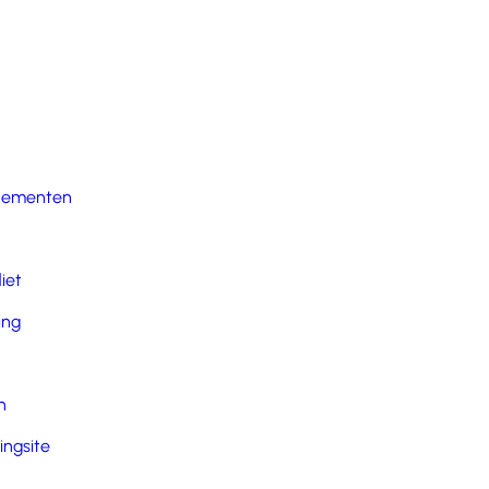
nementen
iet
ing
n
ingsite