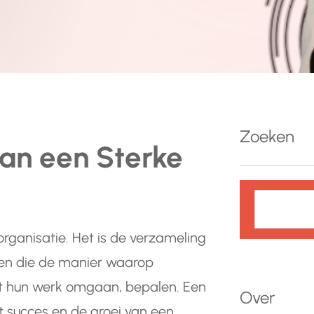
Zoeken
van een Sterke
Z
o
e
organisatie. Het is de verzameling
k
gen die de manier waarop
e
 hun werk omgaan, bepalen. Een
n
Over
het succes en de groei van een