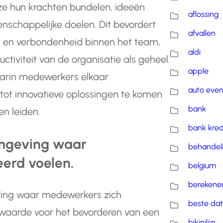
e hun krachten bundelen, ideeën
aflossing
nschappelijke doelen. Dit bevordert
afvallen
d en verbondenheid binnen het team,
aldi
ctiviteit van de organisatie als geheel.
apple
arin medewerkers elkaar
auto eve
tot innovatieve oplossingen te komen
bank
en leiden.
bank kred
omgeving waar
behandel
erd voelen.
belgium
berekene
ving waar medewerkers zich
beste dat
 waarde voor het bevorderen van een
bikinilijn