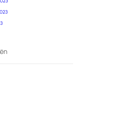
2023
023
23
eën