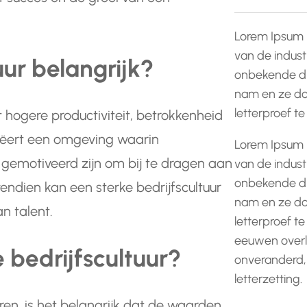
Lorem Ipsum 
van de indust
uur belangrijk?
onbekende dr
nam en ze do
letterproef t
ot hogere productiviteit, betrokkenheid
eëert een omgeving waarin
Lorem Ipsum 
gemotiveerd zijn om bij te dragen aan
van de indust
onbekende dr
vendien kan een sterke bedrijfscultuur
nam en ze do
n talent.
letterproef te
eeuwen overle
 bedrijfscultuur?
onveranderd,
letterzetting.
eren, is het belangrijk dat de waarden