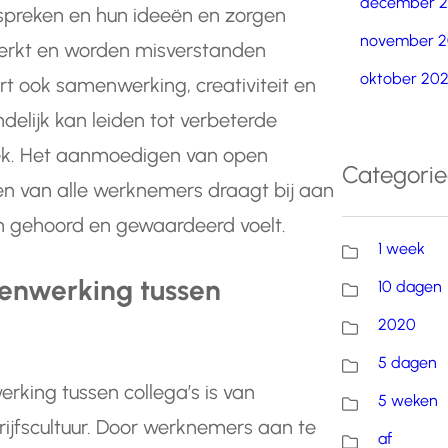
december 
spreken en hun ideeën en zorgen
november 2
terkt en worden misverstanden
oktober 20
 ook samenwerking, creativiteit en
delijk kan leiden tot verbeterde
ek. Het aanmoedigen van open
Categori
en van alle werknemers draagt bij aan
ich gehoord en gewaardeerd voelt.
1 week
enwerking tussen
10 dagen
2020
5 dagen
king tussen collega’s is van
5 weken
ijfscultuur. Door werknemers aan te
af