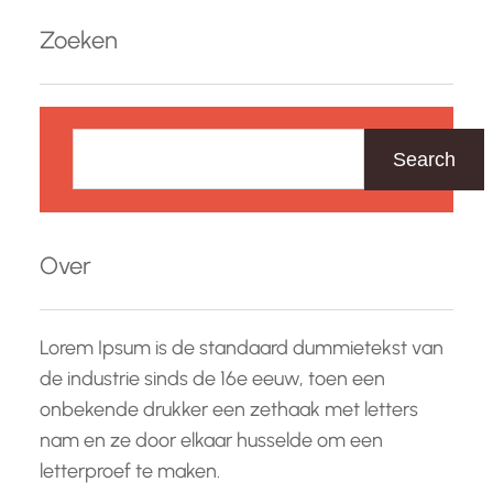
Zoeken
Z
o
Search
e
k
e
Over
n
Lorem Ipsum is de standaard dummietekst van
de industrie sinds de 16e eeuw, toen een
onbekende drukker een zethaak met letters
nam en ze door elkaar husselde om een
letterproef te maken.