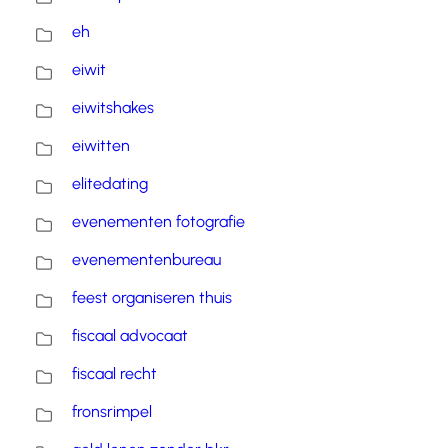
eh
eiwit
eiwitshakes
eiwitten
elitedating
evenementen fotografie
evenementenbureau
feest organiseren thuis
fiscaal advocaat
fiscaal recht
fronsrimpel