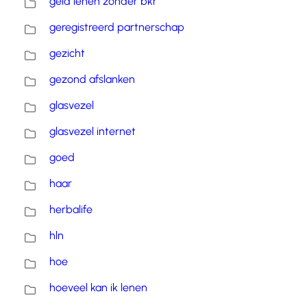
geld lenen zonder bkr
geregistreerd partnerschap
gezicht
gezond afslanken
glasvezel
glasvezel internet
goed
haar
herbalife
hln
hoe
hoeveel kan ik lenen