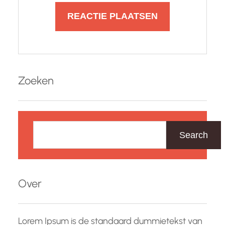
Zoeken
Z
o
Search
e
k
e
Over
n
Lorem Ipsum is de standaard dummietekst van