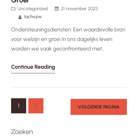
Uncategorized
21 november 2023
lachvzw
Ondersteuningsdiensten: Een waardevolle bron
voor welzijn en groei In ons dagelijks leven
worden we vaak geconfronteerd met
uitdagingen en moeilijkheden. Of het nu gaat
Continue Reading
om persoonlijke problemen, stress op het werk,
relationele conflicten of andere levensvragen,
soms hebben we behoefte aan een helpende
hand. Gelukkig zijn er ondersteuningsdiensten
1
2
beschikbaar die ons kunnen begeleiden en
VOLGENDE PAGINA
ondersteunen…
Zoeken