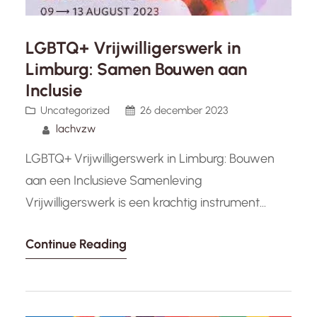
LGBTQ+ Vrijwilligerswerk in
Limburg: Samen Bouwen aan
Inclusie
Uncategorized
26 december 2023
lachvzw
LGBTQ+ Vrijwilligerswerk in Limburg: Bouwen
aan een Inclusieve Samenleving
Vrijwilligerswerk is een krachtig instrument
waarmee individuen en gemeenschappen
Continue Reading
kunnen bijdragen aan positieve verandering. In
Limburg groeit de beweging van LGBTQ+
vrijwilligerswerk gestaag, waarbij mensen zich
verenigen om gelijkheid en inclusie te