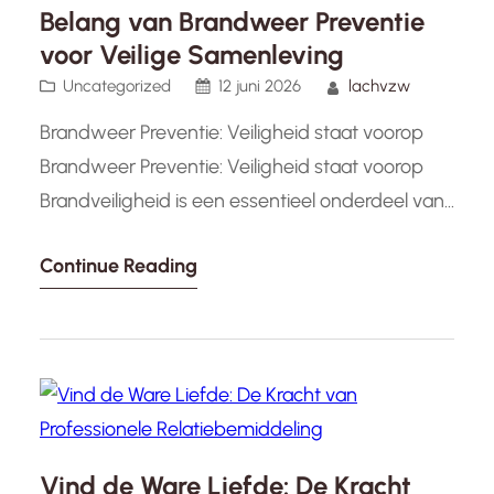
Belang van Brandweer Preventie
voor Veilige Samenleving
Uncategorized
12 juni 2026
lachvzw
Brandweer Preventie: Veiligheid staat voorop
Brandweer Preventie: Veiligheid staat voorop
Brandveiligheid is een essentieel onderdeel van
het beschermen van mensenlevens en
Continue Reading
eigendommen. De brandweer speelt een
cruciale rol bij het voorkomen van brand en het
minimaliseren van de schade die brand kan
veroorzaken. Brandweer preventie omvat een
reeks maatregelen en richtlijnen die zijn
ontworpen om…
Vind de Ware Liefde: De Kracht