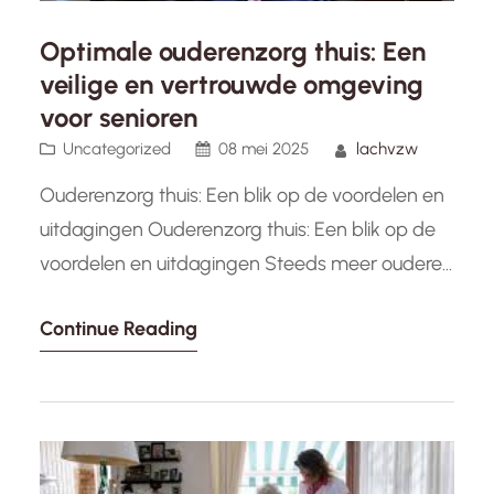
Optimale ouderenzorg thuis: Een
veilige en vertrouwde omgeving
voor senioren
Uncategorized
08 mei 2025
lachvzw
Ouderenzorg thuis: Een blik op de voordelen en
uitdagingen Ouderenzorg thuis: Een blik op de
voordelen en uitdagingen Steeds meer ouderen
kiezen ervoor om zo lang mogelijk thuis te
Continue Reading
blijven wonen in plaats van naar een
verzorgingstehuis te gaan. Deze trend heeft
geleid tot een groeiende behoefte aan
ouderenzorg thuis, waarbij professionele
zorgverleners en mantelzorgers…