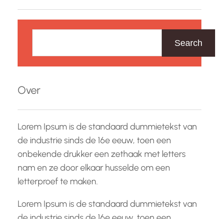
Z
o
Search
e
k
e
Over
n
Lorem Ipsum is de standaard dummietekst van
de industrie sinds de 16e eeuw, toen een
onbekende drukker een zethaak met letters
nam en ze door elkaar husselde om een
letterproef te maken.
Lorem Ipsum is de standaard dummietekst van
de industrie sinds de 16e eeuw, toen een