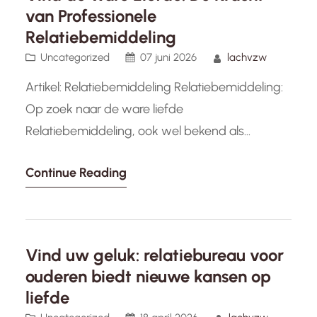
van Professionele
Relatiebemiddeling
Uncategorized
07 juni 2026
lachvzw
Artikel: Relatiebemiddeling Relatiebemiddeling:
Op zoek naar de ware liefde
Relatiebemiddeling, ook wel bekend als
matchmaking, is een dienst die steeds
Continue Reading
populairder wordt in onze moderne
samenleving. In een wereld waarin tijd schaars
is en online dating vaak oppervlakkig blijkt te
zijn, kiezen steeds meer mensen voor
Vind uw geluk: relatiebureau voor
professionele hulp bij het vinden van een
ouderen biedt nieuwe kansen op
geschikte partner.…
liefde