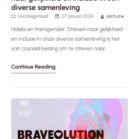
diverse samenleving
Uncategorized
07 januari 2024
lachvzw
Holebi en transgender: Streven naar gelijkheid
en inclusie In onze diverse samenleving is het
van cruciaal belang om te streven naar
gelijkheid en inclusie voor alle individuen,
Continue Reading
ongeacht hun seksuele oriëntatie of
genderidentiteit. Het begrip “holebi” wordt
gebruikt om te verwijzen naar mensen die
homoseksueel, lesbisch of biseksueel zijn.
Daarnaast hebben we ook het begrip…