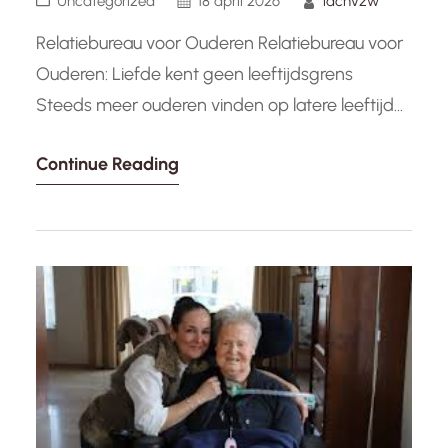
Uncategorized
18 april 2026
lachvzw
Relatiebureau voor Ouderen Relatiebureau voor
Ouderen: Liefde kent geen leeftijdsgrens
Steeds meer ouderen vinden op latere leeftijd
opnieuw de weg naar liefde en romantiek
Continue Reading
dankzij relatiebureaus die gespecialiseerd zijn in
het matchen van oudere singles. Deze
relatiebureaus bieden een waardevolle dienst
aan senioren die op zoek zijn naar een partner
om hun leven mee te…