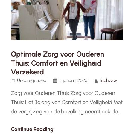
Optimale Zorg voor Ouderen
Thuis: Comfort en Veiligheid
Verzekerd
Uncategorized
11 januari 2025
lachvzw
Zorg voor Ouderen Thuis Zorg voor Ouderen
Thuis: Het Belang van Comfort en Veiligheid Met
de vergrijzing van de bevolking neemt ook de
behoefte aan zorg voor ouderen thuis toe.
Continue Reading
Steeds meer ouderen kiezen ervoor om zo lang