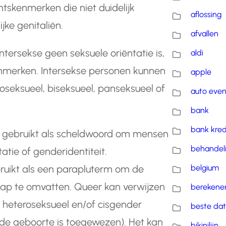
tskenmerken die niet duidelijk
aflossing
ijke genitaliën.
afvallen
ntersekse geen seksuele oriëntatie is,
aldi
enmerken. Intersekse personen kunnen
apple
moseksueel, biseksueel, panseksueel of
auto eve
bank
bank kred
rd gebruikt als scheldwoord om mensen
behandel
tie of genderidentiteit.
ruikt als een parapluterm om de
belgium
ap te omvatten. Queer kan verwijzen
berekene
ls heteroseksueel en/of cisgender
beste dat
 de geboorte is toegewezen). Het kan
bikinilijn