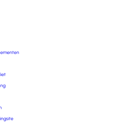
nementen
iet
ing
n
ingsite