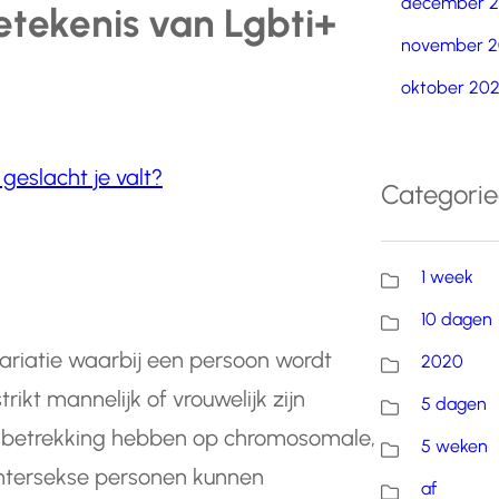
december 
etekenis van Lgbti+
november 2
oktober 20
 geslacht je valt?
Categori
1 week
10 dagen
variatie waarbij een persoon wordt
2020
ikt mannelijk of vrouwelijk zijn
5 dagen
kan betrekking hebben op chromosomale,
5 weken
Intersekse personen kunnen
af