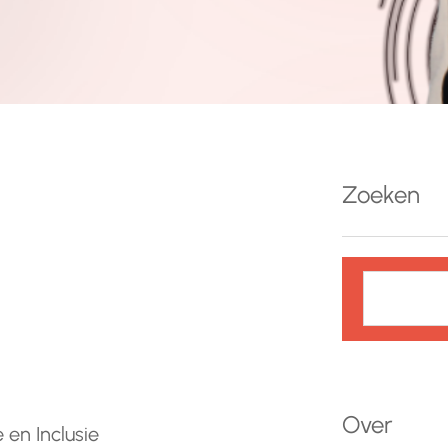
Zoeken
Z
o
e
k
e
n
Over
 en Inclusie