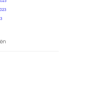
2023
023
23
eën