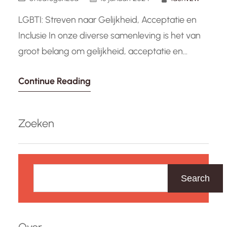
LGBTI: Streven naar Gelijkheid, Acceptatie en
Inclusie In onze diverse samenleving is het van
groot belang om gelijkheid, acceptatie en
inclusie te bevorderen voor alle individuen,
Continue Reading
ongeacht hun seksuele oriëntatie,
genderidentiteit of expressie. De afkorting
LGBTI staat voor lesbische, homoseksuele,
Zoeken
biseksuele, transgender en intersekse personen.
Het vertegenwoordigt een gemeenschap die
Z
streeft naar erkenning en respect.…
o
Search
e
k
e