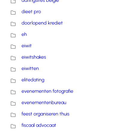
datingsites belgie
dieet pro
doorlopend krediet
eh
eiwit
eiwitshakes
eiwitten
elitedating
evenementen fotografie
evenementenbureau
feest organiseren thuis
fiscaal advocaat