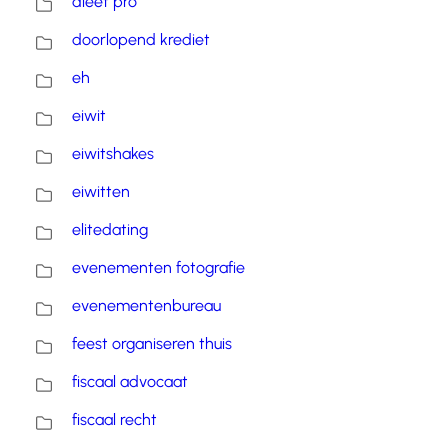
dieet pro
doorlopend krediet
eh
eiwit
eiwitshakes
eiwitten
elitedating
evenementen fotografie
evenementenbureau
feest organiseren thuis
fiscaal advocaat
fiscaal recht