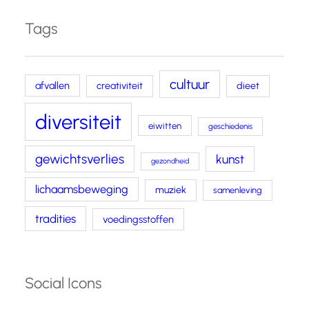
Tags
cultuur
afvallen
creativiteit
dieet
diversiteit
eiwitten
geschiedenis
gewichtsverlies
kunst
gezondheid
lichaamsbeweging
muziek
samenleving
tradities
voedingsstoffen
Social Icons