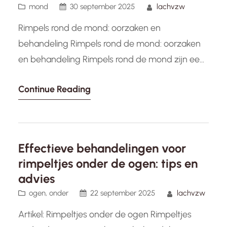
mond
30 september 2025
lachvzw
Rimpels rond de mond: oorzaken en
behandeling Rimpels rond de mond: oorzaken
en behandeling Rimpels rond de mond zijn een
veelvoorkomend teken van veroudering dat
Continue Reading
veel mensen zorgen baart. Deze fijne lijntjes en
diepere plooien kunnen ontstaan door
verschillende factoren, waaronder: Natuurlijke
veroudering: Naarmate we ouder worden,
Effectieve behandelingen voor
verliest onze huid collageen en elastine,
rimpeltjes onder de ogen: tips en
waardoor deze…
advies
ogen
, 
onder
22 september 2025
lachvzw
Artikel: Rimpeltjes onder de ogen Rimpeltjes