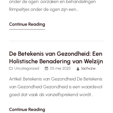
onder de ogen: oorzaken en behandelingen
Rimpeltjes onder de ogen zijn een
veelvoorkomend cosmetisch probleem dat veel
Continue Reading
mensen zorgen baart. Deze fijne lijntjes en
rimpels kunnen ontstaan als gevolg van
verschillende factoren, waaronder veroudering,
blootstelling aan de zon, roken, stress en
De Betekenis van Gezondheid: Een
genetica. Naarmate we ouder worden, verliest
Holistische Benadering van Welzijn
onze huid…
Uncategorized
05 mei 2025
lachvzw
Artikel: Betekenis van Gezondheid De Betekenis
van Gezondheid Gezondheid is een waardevol
goed dat vaak als vanzelfsprekend wordt
beschouwd totdat het wordt aangetast. Maar
Continue Reading
wat betekent gezondheid eigenlijk?