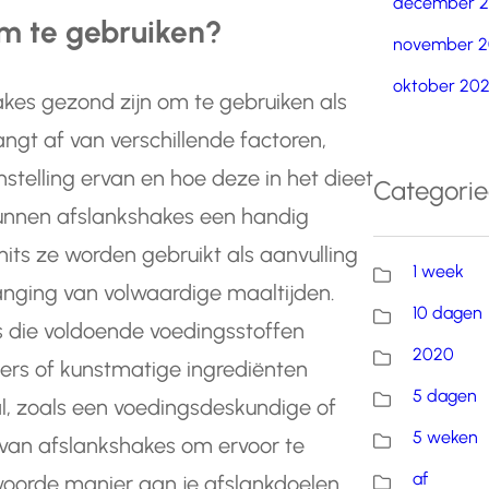
december 
om te gebruiken?
november 2
oktober 20
kes gezond zijn om te gebruiken als
ngt af van verschillende factoren,
stelling ervan en hoe deze in het dieet
Categori
nnen afslankshakes een handig
mits ze worden gebruikt als aanvulling
1 week
vanging van volwaardige maaltijden.
10 dagen
es die voldoende voedingsstoffen
2020
kers of kunstmatige ingrediënten
5 dagen
l, zoals een voedingsdeskundige of
5 weken
k van afslankshakes om ervoor te
af
woorde manier aan je afslankdoelen