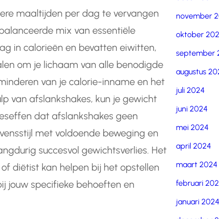
ere maaltijden per dag te vervangen
november 
alanceerde mix van essentiële
oktober 20
ag in calorieën en bevatten eiwitten,
september 
alen om je lichaam van alle benodigde
augustus 20
rminderen van je calorie-inname en het
juli 2024
lp van afslankshakes, kun je gewicht
juni 2024
 beseffen dat afslankshakes geen
mei 2024
vensstijl met voldoende beweging en
april 2024
langdurig succesvol gewichtsverlies. Het
maart 2024
 diëtist kan helpen bij het opstellen
februari 20
ij jouw specifieke behoeften en
januari 202