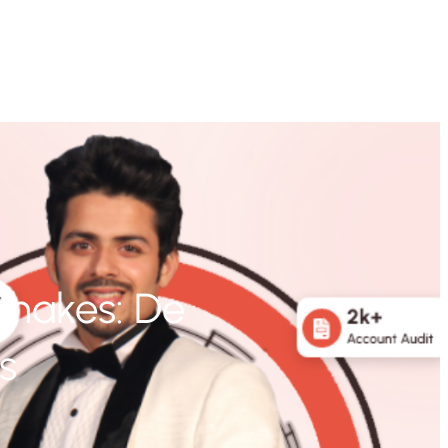
Shakes: De
s