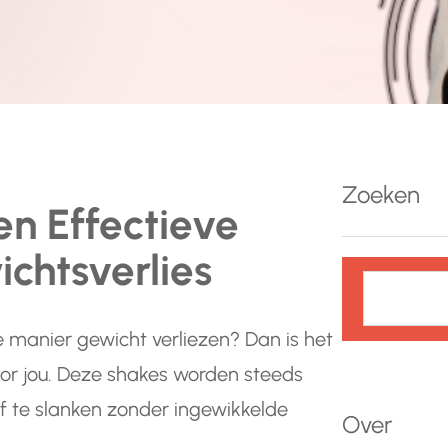
Zoeken
en Effectieve
chtsverlies
Z
o
e
e manier gewicht verliezen? Dan is het
k
oor jou. Deze shakes worden steeds
e
f te slanken zonder ingewikkelde
n
Over