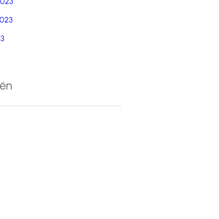
2023
023
23
eën