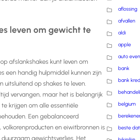
aflossing
afvallen
kes leven om gewicht te
aldi
apple
auto eve
n op afslankshakes kunt leven om
bank
es een handig hulpmiddel kunnen zijn
bank kred
om uitsluitend op shakes te leven.
behandel
jd vervangen, maar het is belangrijk
belgium
e krijgen om alle essentiële
te behouden. Een gebalanceerd
berekene
, volkorenproducten en eiwitbronnen is
beste dat
n duurzaam gewichtsverlies. Het
bikinilijn