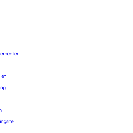
nementen
iet
ing
n
ingsite