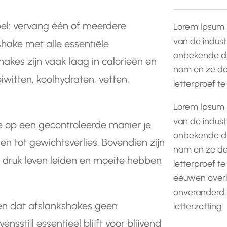
pel: vervang één of meerdere
Lorem Ipsum 
van de indust
ake met alle essentiële
onbekende dr
hakes zijn vaak laag in calorieën en
nam en ze do
witten, koolhydraten, vetten,
letterproef t
Lorem Ipsum 
van de indust
e op een gecontroleerde manier je
onbekende dr
n tot gewichtsverlies. Bovendien zijn
nam en ze do
druk leven leiden en moeite hebben
letterproef te
eeuwen overle
onveranderd,
ken dat afslankshakes geen
letterzetting.
sstijl essentieel blijft voor blijvend