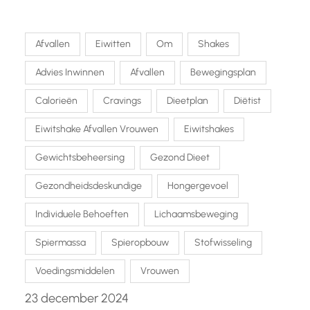
Afvallen
Eiwitten
Om
Shakes
Advies Inwinnen
Afvallen
Bewegingsplan
Calorieën
Cravings
Dieetplan
Diëtist
Eiwitshake Afvallen Vrouwen
Eiwitshakes
Gewichtsbeheersing
Gezond Dieet
Gezondheidsdeskundige
Hongergevoel
Individuele Behoeften
Lichaamsbeweging
Spiermassa
Spieropbouw
Stofwisseling
Voedingsmiddelen
Vrouwen
23 december 2024