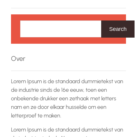
Z
o
Search
e
k
e
Over
n
Lorem Ipsum is de standaard dummietekst van
de industrie sinds de 16e eeuw, toen een
onbekende drukker een zethaak met letters
nam en ze door elkaar husselde om een
letterproef te maken.
Lorem Ipsum is de standaard dummietekst van