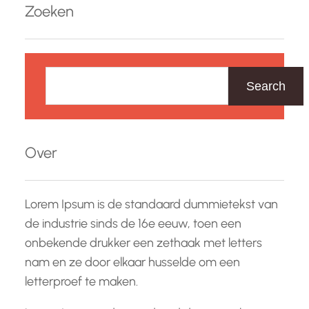
Zoeken
Z
o
Search
e
k
e
Over
n
Lorem Ipsum is de standaard dummietekst van
de industrie sinds de 16e eeuw, toen een
onbekende drukker een zethaak met letters
nam en ze door elkaar husselde om een
letterproef te maken.