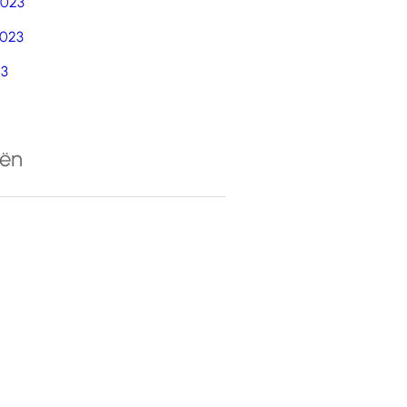
2023
023
23
eën