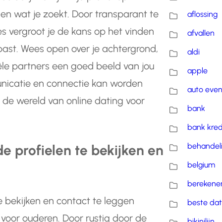
 en wat je zoekt. Door transparant te
aflossing
ies vergroot je de kans op het vinden
afvallen
past. Wees open over je achtergrond,
aldi
le partners een goed beeld van jou
apple
unicatie en connectie kan worden
auto eve
in de wereld van online dating voor
bank
bank kred
behandel
e profielen te bekijken en
belgium
berekene
e bekijken en contact te leggen
beste dat
voor ouderen. Door rustig door de
bikinilijn