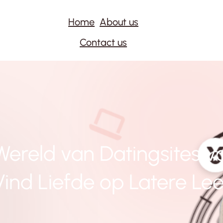
Home
About us
Contact us
ereld van Datingsites 
ind Liefde op Latere Lee