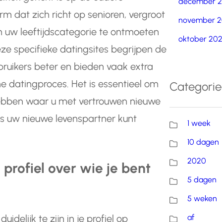
december 
rm dat zich richt op senioren, vergroot
november 2
 uw leeftijdscategorie te ontmoeten
oktober 20
ze specifieke datingsites begrijpen de
ruikers beter en bieden vaak extra
ne datingproces. Het is essentieel om
Categori
hebben waar u met vertrouwen nieuwe
fs uw nieuwe levenspartner kunt
1 week
10 dagen
2020
e profiel over wie je bent
5 dagen
5 weken
af
idelijk te zijn in je profiel op