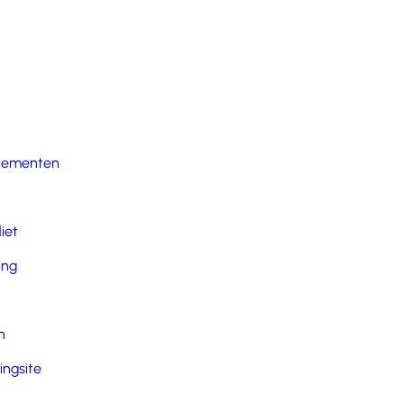
nementen
iet
ing
n
ingsite