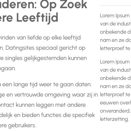
uderen: Op Zoek
re Leeftijd
Lorem Ipsum 
van de indust
onbekende dr
nden van liefde op elke leeftijd
nam en ze do
. Datingsites speciaal gericht op
letterproef t
e singles gelijkgestemden kunnen
Lorem Ipsum 
ngaan.
van de indust
onbekende dr
een lange tijd weer te gaan daten.
nam en ze do
ige en vertrouwde omgeving waar zij in
letterproef te
eeuwen overle
ontact kunnen leggen met andere
onveranderd,
delijk en bieden functies die specifiek
letterzetting.
re gebruikers.