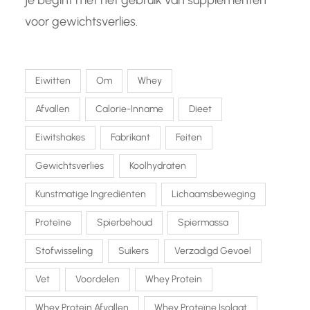
je begint met het gebruik van supplementen
voor gewichtsverlies.
Eiwitten
Om
Whey
Afvallen
Calorie-Inname
Dieet
Eiwitshakes
Fabrikant
Feiten
Gewichtsverlies
Koolhydraten
Kunstmatige Ingrediënten
Lichaamsbeweging
Proteïne
Spierbehoud
Spiermassa
Stofwisseling
Suikers
Verzadigd Gevoel
Vet
Voordelen
Whey Protein
Whey Protein Afvallen
Whey Proteïne Isolaat