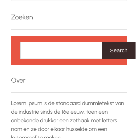
Zoeken
Z
o
Search
e
k
e
Over
n
Lorem Ipsum is de standaard dummietekst van
de industrie sinds de 16e eeuw, toen een
onbekende drukker een zethaak met letters
nam en ze door elkaar husselde om een
letterproef te maken.