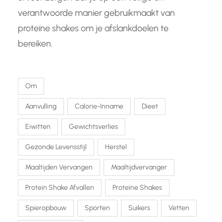
verantwoorde manier gebruikmaakt van
proteïne shakes om je afslankdoelen te
bereiken.
Om
Aanvulling
Calorie-Inname
Dieet
Eiwitten
Gewichtsverlies
Gezonde Levensstijl
Herstel
Maaltijden Vervangen
Maaltijdvervanger
Protein Shake Afvallen
Proteïne Shakes
Spieropbouw
Sporten
Suikers
Vetten