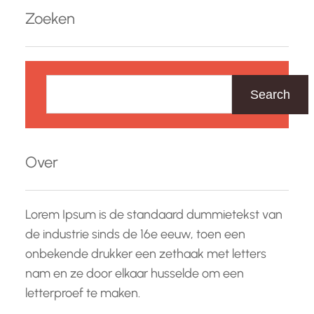
Zoeken
Z
o
Search
e
k
e
Over
n
Lorem Ipsum is de standaard dummietekst van
de industrie sinds de 16e eeuw, toen een
onbekende drukker een zethaak met letters
nam en ze door elkaar husselde om een
letterproef te maken.