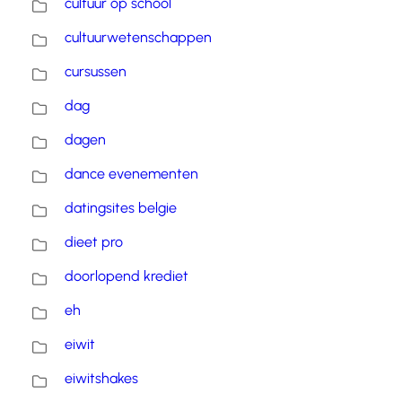
cultuur op school
cultuurwetenschappen
cursussen
dag
dagen
dance evenementen
datingsites belgie
dieet pro
doorlopend krediet
eh
eiwit
eiwitshakes