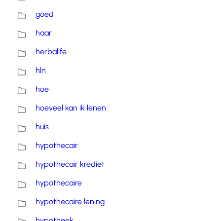
goed
haar
herbalife
hln
hoe
hoeveel kan ik lenen
huis
hypothecair
hypothecair krediet
hypothecaire
hypothecaire lening
hypotheek