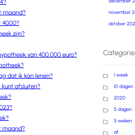
december 
24?
er maand?
november 2
t 4000?
oktober 20
eek zijn?
Categori
 hypotheek van 400.000 euro?
ypotheek?
1 week
g dat ik kan lenen?
kunt afsluiten?
10 dagen
eek?
2020
2023?
5 dagen
eek?
5 weken
er maand?
af