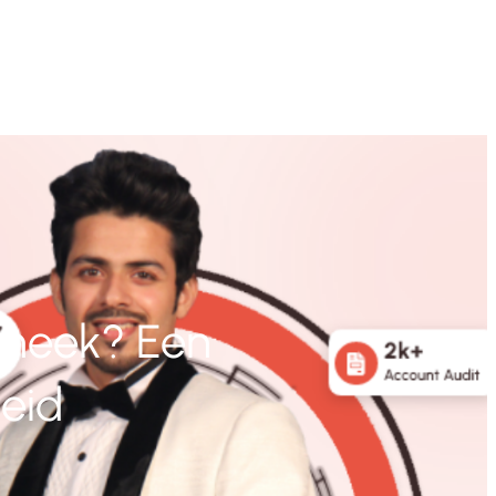
theek? Een
heid