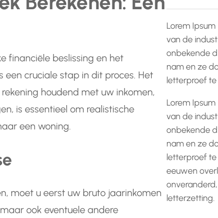
k Berekenen: Een
Lorem Ipsum 
van de indust
onbekende dr
e financiële beslissing en het
nam en ze do
en cruciale stap in dit proces. Het
letterproef t
, rekening houdend met uw inkomen,
Lorem Ipsum 
en, is essentieel om realistische
van de indust
naar een woning.
onbekende dr
nam en ze do
se
letterproef te
eeuwen overle
onveranderd,
, moet u eerst uw bruto jaarinkomen
letterzetting.
s, maar ook eventuele andere