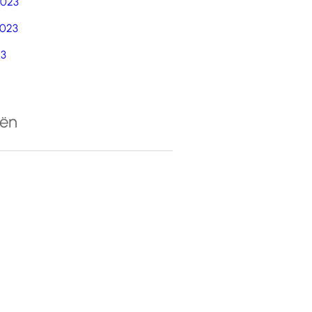
2023
023
23
eën