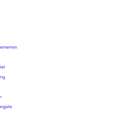
nementen
iet
ing
n
ingsite