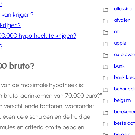
?
aflossing
 kan krijgen?
afvallen
krijgen?
aldi
00.000 hypotheek te krijgen?
apple
?
auto eve
00 bruto?
bank
bank kred
n van de maximale hypotheek is:
behandel
n bruto jaarinkomen van 70.000 euro?”
belgium
 verschillende factoren, waaronder
berekene
 eventuele schulden en de huidige
beste dat
rmules en criteria om te bepalen
bikinilijn