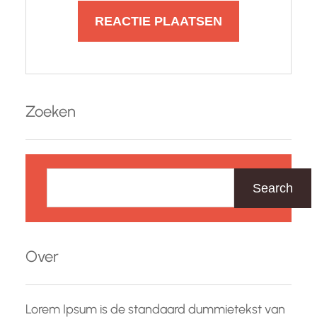
Zoeken
Z
o
Search
e
k
e
Over
n
Lorem Ipsum is de standaard dummietekst van