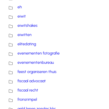
eh
eiwit
eiwitshakes
eiwitten
elitedating
evenementen fotografie
evenementenbureau
feest organiseren thuis
fiscaal advocaat
fiscaal recht
fronsrimpel
geld lenen zonder bkr