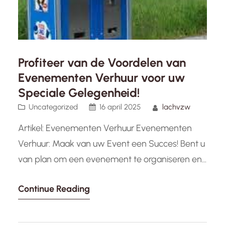
Profiteer van de Voordelen van
Evenementen Verhuur voor uw
Speciale Gelegenheid!
Uncategorized
16 april 2025
lachvzw
Artikel: Evenementen Verhuur Evenementen
Verhuur: Maak van uw Event een Succes! Bent u
van plan om een evenement te organiseren en
zoekt u naar de perfecte manier om uw gasten
Continue Reading
te verrassen en te vermaken? Dan is
evenementen verhuur de oplossing die u nodig
heeft! Of het nu gaat om een bedrijfsfeest,