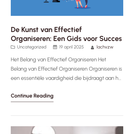
De Kunst van Effectief
Organiseren: Een Gids voor Succes
Uncategorized
19 april 2025
lachvzw
Het Belang van Effectief Organiseren Het
Belang van Effectief Organiseren Organiseren is
een essentiële vaardigheid die bijdraagt aan het
succes van individuen, groepen en organisaties.
Continue Reading
Of het nu gaat om het plannen van een
evenement, het managen van een project of
het structureren van dagelijkse taken, effectief
organiseren is de sleutel tot efficiëntie en
productiviteit.…