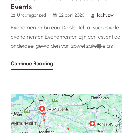
Events
Uncategorized
22 april 2025
lachvzw
Evenementenbureau: De sleutel tot succesvolle
evenementen Evenementen zijn een essentieel
onderdeel geworden van zowel zakelijke als
sociale interacties. Of het nu gaat om een
Continue Reading
bedrijfsfeest, een conferentie, een bruiloft of
een festival, het organiseren van een succesvol
evenement vereist zorgvuldige planning,
coördinatie en creativiteit. Dit is waar een
professioneel evenementenbureau in het spel
komt. Evenementenbureaus…