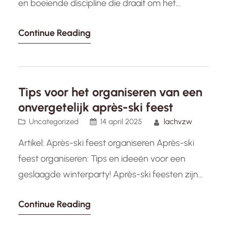
en boeiende discipline die draait om het
plannen, coördineren en uitvoeren van
Continue Reading
evenementen die een blijvende indruk
achterlaten op de deelnemers. Of het nu gaat
om een bedrijfsbijeenkomst, een bruiloft, een
conferentie of een muziekfestival, het succes
Tips voor het organiseren van een
van een evenement hangt af…
onvergetelijk après-ski feest
Uncategorized
14 april 2025
lachvzw
Artikel: Après-ski feest organiseren Après-ski
feest organiseren: Tips en ideeën voor een
geslaagde winterparty! Après-ski feesten zijn
de perfecte manier om de gezelligheid en sfeer
Continue Reading
van de Alpen naar huis te brengen. Of je nu een
echte ski-liefhebber bent of gewoon houdt van