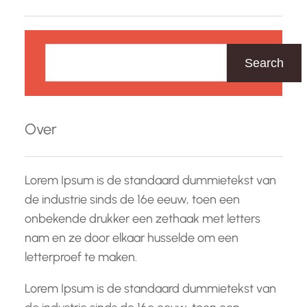
Z
o
Search
e
k
e
Over
n
Lorem Ipsum is de standaard dummietekst van
de industrie sinds de 16e eeuw, toen een
onbekende drukker een zethaak met letters
nam en ze door elkaar husselde om een
letterproef te maken.
Lorem Ipsum is de standaard dummietekst van