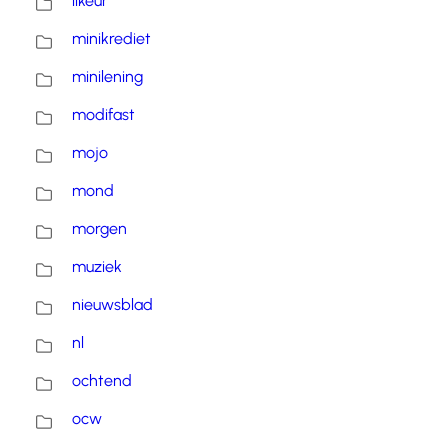
likeur
minikrediet
minilening
modifast
mojo
mond
morgen
muziek
nieuwsblad
nl
ochtend
ocw