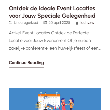
vereist zorgvuldige planning, coördinatie en
Ontdek de Ideale Event Locaties
creativiteit. Dit is waar een professioneel
voor Jouw Speciale Gelegenheid
evenementenbureau van onschatbare waarde
Uncategorized
20 april 2025
lachvzw
kan zijn. Evenementenbureaus zijn
Artikel: Event Locaties Ontdek de Perfecte
gespecialiseerd in…
Locatie voor Jouw Evenement Of je nu een
zakelijke conferentie, een huwelijksfeest of een
cultureel evenement organiseert, de keuze van
Continue Reading
de locatie speelt een cruciale rol in het succes
van je evenement. De juiste locatie kan de sfeer
bepalen, gasten aantrekken en bijdragen aan
de algehele ervaring. Hier zijn…