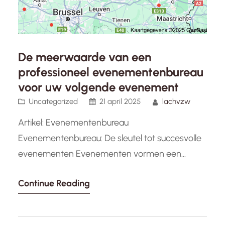
De meerwaarde van een
professioneel evenementenbureau
voor uw volgende evenement
Uncategorized
21 april 2025
lachvzw
Artikel: Evenementenbureau
Evenementenbureau: De sleutel tot succesvolle
evenementen Evenementen vormen een
essentieel onderdeel van de zakelijke en sociale
Continue Reading
wereld. Of het nu gaat om
bedrijfsbijeenkomsten, conferenties, bruiloften
of festivals, het organiseren van een evenement