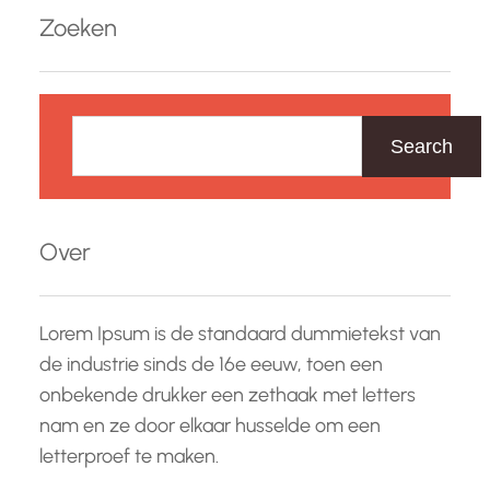
Zoeken
Z
o
Search
e
k
e
Over
n
Lorem Ipsum is de standaard dummietekst van
de industrie sinds de 16e eeuw, toen een
onbekende drukker een zethaak met letters
nam en ze door elkaar husselde om een
letterproef te maken.