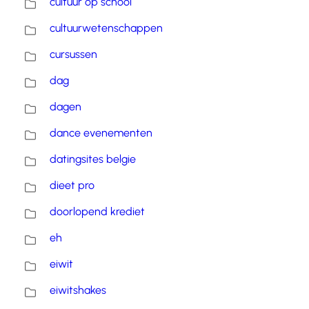
cultuur op school
cultuurwetenschappen
cursussen
dag
dagen
dance evenementen
datingsites belgie
dieet pro
doorlopend krediet
eh
eiwit
eiwitshakes