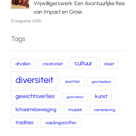
Vrijwilligerswerk: Een Avontuurlijke Reis
van Impact en Groei
01 augustus 2026
Tags
cultuur
afvallen
creativiteit
dieet
diversiteit
eiwitten
geschiedenis
gewichtsverlies
kunst
gezondheid
lichaamsbeweging
muziek
samenleving
tradities
voedingsstoffen