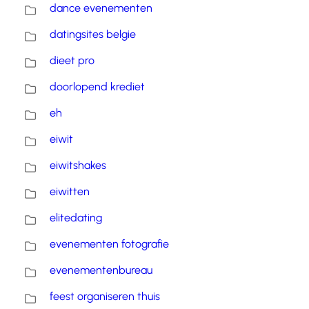
dance evenementen
datingsites belgie
dieet pro
doorlopend krediet
eh
eiwit
eiwitshakes
eiwitten
elitedating
evenementen fotografie
evenementenbureau
feest organiseren thuis