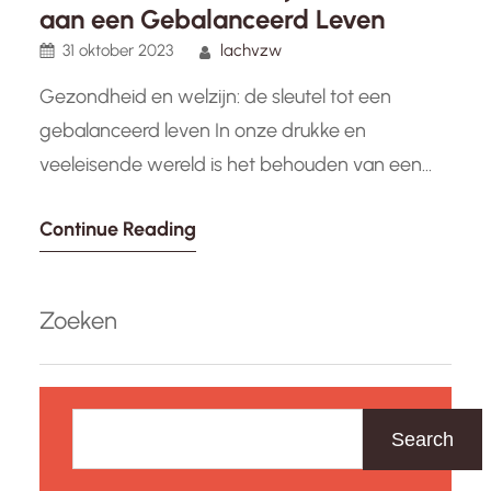
aan een Gebalanceerd Leven
31 oktober 2023
lachvzw
Gezondheid en welzijn: de sleutel tot een
gebalanceerd leven In onze drukke en
veeleisende wereld is het behouden van een
goede gezondheid en welzijn van essentieel
Continue Reading
belang. Ons lichaam en geest verdienen de
nodige zorg en aandacht om optimaal te
kunnen functioneren. Maar wat houdt
Zoeken
gezondheid en welzijn eigenlijk in? Gezondheid
is meer dan alleen…
Z
o
Search
e