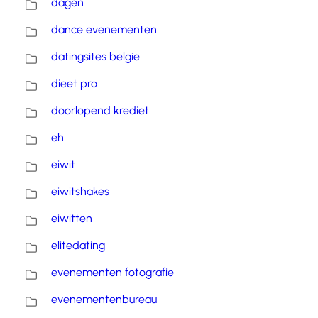
dagen
dance evenementen
datingsites belgie
dieet pro
doorlopend krediet
eh
eiwit
eiwitshakes
eiwitten
elitedating
evenementen fotografie
evenementenbureau