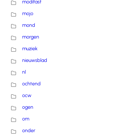
modifast
mojo
mond
morgen
muziek
nieuwsblad
nl
ochtend
ocw
ogen
om
onder