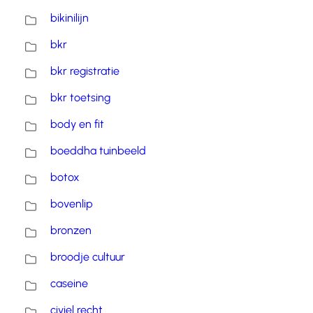
bikinilijn
bkr
bkr registratie
bkr toetsing
body en fit
boeddha tuinbeeld
botox
bovenlip
bronzen
broodje cultuur
caseine
civiel recht