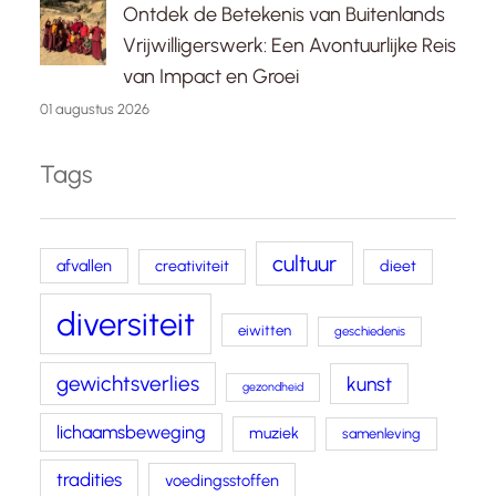
Ontdek de Betekenis van Buitenlands
Vrijwilligerswerk: Een Avontuurlijke Reis
van Impact en Groei
01 augustus 2026
Tags
cultuur
afvallen
creativiteit
dieet
diversiteit
eiwitten
geschiedenis
gewichtsverlies
kunst
gezondheid
lichaamsbeweging
muziek
samenleving
tradities
voedingsstoffen