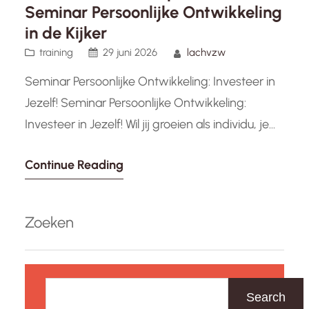
Seminar Persoonlijke Ontwikkeling
in de Kijker
training
29 juni 2026
lachvzw
Seminar Persoonlijke Ontwikkeling: Investeer in
Jezelf! Seminar Persoonlijke Ontwikkeling:
Investeer in Jezelf! Wil jij groeien als individu, je
vaardigheden verbeteren en je persoonlijke
Continue Reading
potentieel volledig benutten? Dan is een
seminar over persoonlijke ontwikkeling precies
wat je nodig hebt. Tijdens zo’n seminar krijg je
Zoeken
de kans om te reflecteren op jezelf, nieuwe
inzichten op te doen…
Z
o
Search