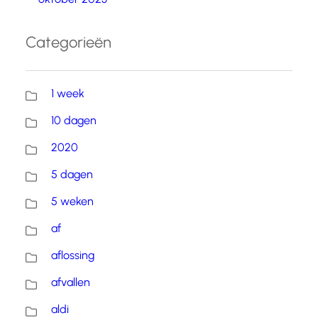
Categorieën
1 week
10 dagen
2020
5 dagen
5 weken
af
aflossing
afvallen
aldi