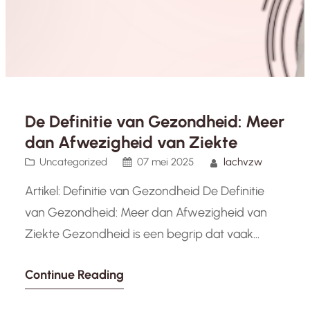
De Definitie van Gezondheid: Meer
dan Afwezigheid van Ziekte
Uncategorized
07 mei 2025
lachvzw
Artikel: Definitie van Gezondheid De Definitie
van Gezondheid: Meer dan Afwezigheid van
Ziekte Gezondheid is een begrip dat vaak
wordt geassocieerd met de afwezigheid van
Continue Reading
ziekte of aandoeningen. Echter, de definitie van
gezondheid is veel breder en omvat niet alleen