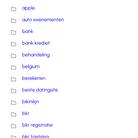
apple
auto evenementen
bank
bank krediet
behandeling
belgium
berekenen
beste datingsite
bikinilijn
bkr
bkr registratie
bkr toetsing