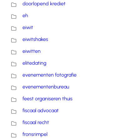
doorlopend krediet
eh
eiwit
eiwitshakes
eiwitten
elitedating
evenementen fotografie
evenementenbureau
feest organiseren thuis
fiscaal advocaat
fiscaal recht
fronsrimpel