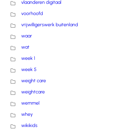
vlaanderen digitaal
voorhoofd
vrijwilligerswerk buitenland
waar
wat
week 1
week 5
weight care
weightcare
wemmel
whey
wikikids