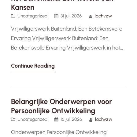
Kansen
Uncategorized
31 juli 2026
lachvzw
Vrijwilligerswerk Buitenland: Een Betekenisvolle
Ervaring Vrijwilligerswerk Buitenland: Een
Betekenisvolle Ervaring Vrijwilligerswerk in het
buitenland biedt een unieke kans om een
Continue Reading
verschil te maken in gemeenschappen over de
hele wereld. Het is niet alleen een manier om
nieuwe culturen te ontdekken en je horizon te
verbreden, maar ook om bij te dragen aan
Belangrijke Onderwerpen voor
positieve verandering en…
Persoonlijke Ontwikkeling
Uncategorized
16 juli 2026
lachvzw
Onderwerpen Persoonlijke Ontwikkeling