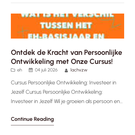
jezelf te werken, je talenten te ontdekken en je
persoonlijke…
Ontdek de Kracht van Persoonlijke
Ontwikkeling met Onze Cursus!
eh
04 juli 2026
lachvzw
Cursus Persoonlijke Ontwikkeling: Investeer in
Jezelf Cursus Persoonlijke Ontwikkeling:
Investeer in Jezelf Wil je groeien als persoon en
het beste uit jezelf halen? Overweeg dan om
Continue Reading
deel te nemen aan een cursus persoonlijke
ontwikkeling. Deze cursussen bieden een