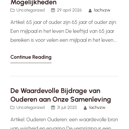
Mogelijkheden
Uncategorized
29 april 2026
lachvzw
Artikel: 65 jaar of ouder zijn 65 jaar of ouder zijn:
Een mijlpaal in het leven De leeftijd van 65 jaar
bereiken is voor velen een mijlpaal in het leven.
Het markeert het einde van een lange carrière,
Continue Reading
het begin van een nieuwe fase en vaak ook een
periode van reflectie en bezinning. Voor
sommigen…
De Waardevolle Bijdrage van
Ouderen aan Onze Samenleving
Uncategorized
31 juli 2025
lachvzw
Artikel: Ouderen Ouderen: een waardevolle bron
van wijsheid en ervaring De vergrijzing is een