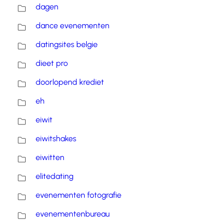
dagen
dance evenementen
datingsites belgie
dieet pro
doorlopend krediet
eh
eiwit
eiwitshakes
eiwitten
elitedating
evenementen fotografie
evenementenbureau