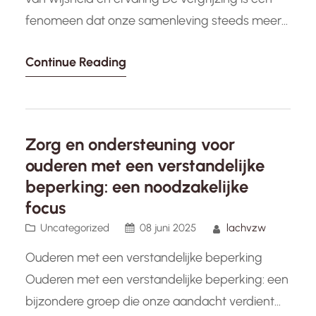
fenomeen dat onze samenleving steeds meer
beïnvloedt. Ouderen vormen een belangrijke en
Continue Reading
vaak ondergewaardeerde groep in onze
maatschappij. Het is tijd om de schijnwerpers te
richten op de waardevolle bijdragen die
ouderen leveren en de unieke perspectieven die
Zorg en ondersteuning voor
zij met zich…
ouderen met een verstandelijke
beperking: een noodzakelijke
focus
Uncategorized
08 juni 2025
lachvzw
Ouderen met een verstandelijke beperking
Ouderen met een verstandelijke beperking: een
bijzondere groep die onze aandacht verdient