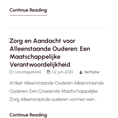
Ouderen met een verstandelijke beperking
Continue Reading
vormen een speciale en vaak onderbelichte
groep binnen onze samenleving. Deze groep
verdient onze aandacht en zorg, omdat zij vaak
te maken hebben met unieke uitdagingen en
Zorg en Aandacht voor
behoeften die speciale ondersteuning vereisen.
Alleenstaande Ouderen: Een
Veroudering…
Maatschappelijke
Verantwoordelijkheid
Uncategorized
02 juni 2025
lachvzw
Artikel: Alleenstaande Ouderen Alleenstaande
Ouderen: Een Groeiende Maatschappelijke
Zorg Alleenstaande ouderen vormen een
steeds groter wordende groep binnen onze
Continue Reading
samenleving. Deze groep verdient onze