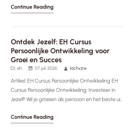
Continue Reading
voortdurend te blijven ontwikkelen om relevant
en competitief te blijven. Persoonlijke
professionele ontwikkeling is een investering in
je toekomst, waarbij je vaardigheden verbetert,
Ontdek Jezelf: EH Cursus
kennis vergroot en groeit als professional.
Persoonlijke Ontwikkeling voor
Waarom is persoonlijke professionele
Groei en Succes
ontwikkeling…
eh
07 juli 2026
lachvzw
Artikel: EH Cursus Persoonlijke Ontwikkeling EH
Cursus Persoonlijke Ontwikkeling: Investeer in
Jezelf! Wil je groeien als persoon en het beste uit
jezelf halen? Dan is een EH cursus persoonlijke
Continue Reading
ontwikkeling misschien wel de juiste stap voor
jou. Deze cursus biedt een unieke kans om aan