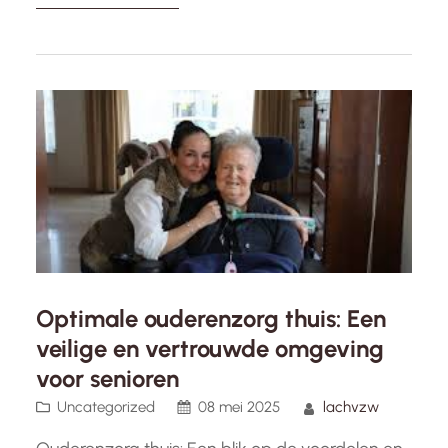
aandacht en zorg, aangezien zij vaak te maken
hebben met eenzaamheid en sociale isolatie.
Het is belangrijk om te erkennen dat
alleenstaande ouderen specifieke behoeften
hebben die niet altijd worden vervuld.…
Optimale ouderenzorg thuis: Een
veilige en vertrouwde omgeving
voor senioren
Uncategorized
08 mei 2025
lachvzw