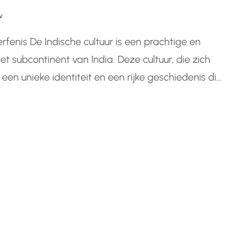
w
 erfenis De Indische cultuur is een prachtige en
het subcontinent van India. Deze cultuur, die zich
 een unieke identiteit en een rijke geschiedenis die
 de meest opvallende kenmerken…