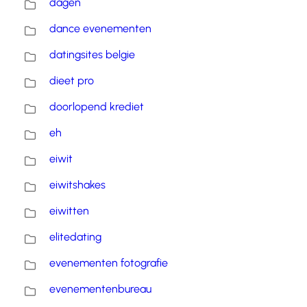
dagen
dance evenementen
datingsites belgie
dieet pro
doorlopend krediet
eh
eiwit
eiwitshakes
eiwitten
elitedating
evenementen fotografie
evenementenbureau