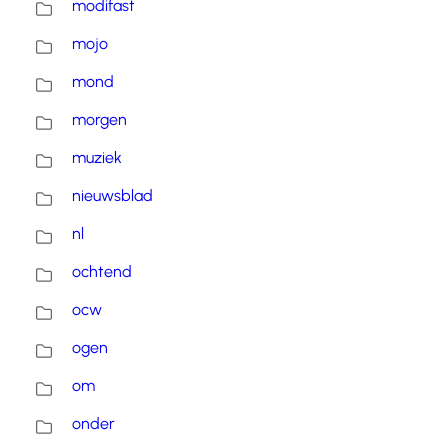
modifast
mojo
mond
morgen
muziek
nieuwsblad
nl
ochtend
ocw
ogen
om
onder