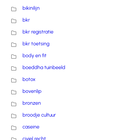
bikinilijn
bkr
bkr registratie
bkr toetsing
body en fit
boeddha tuinbeeld
botox
bovenlip
bronzen
broodje cultuur
caseine
civiel recht