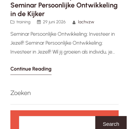
Seminar Persoonlijke Ontwikkeling
in de Kijker
training
29 juni 2026
lachvzw
Seminar Persoonlijke Ontwikkeling: Investeer in
Jezelf! Seminar Persoonlijke Ontwikkeling:
Investeer in Jezelf! Wil jij groeien als individu, je
vaardigheden verbeteren en je persoonlijke
Continue Reading
potentieel volledig benutten? Dan is een
seminar over persoonlijke ontwikkeling precies
wat je nodig hebt. Tijdens zo’n seminar krijg je
Zoeken
de kans om te reflecteren op jezelf, nieuwe
inzichten op te doen…
Z
o
Search