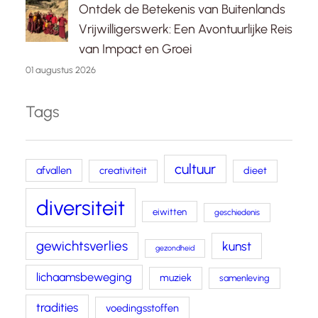
Ontdek de Betekenis van Buitenlands
Vrijwilligerswerk: Een Avontuurlijke Reis
van Impact en Groei
01 augustus 2026
Tags
cultuur
afvallen
creativiteit
dieet
diversiteit
eiwitten
geschiedenis
gewichtsverlies
kunst
gezondheid
lichaamsbeweging
muziek
samenleving
tradities
voedingsstoffen