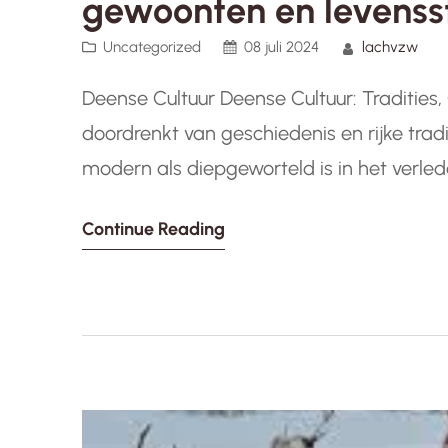
gewoonten en levensst
Uncategorized
08 juli 2024
lachvzw
Deense Cultuur Deense Cultuur: Tradities
doordrenkt van geschiedenis en rijke tradi
modern als diepgeworteld is in het verle
van gemeenschap, gelijkheid en welzijn. 
Continue Reading
van de Deense cultuur.…