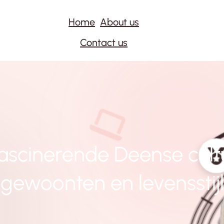
Home
About us
Contact us
scinerende Deense cultuu
gewoonten en levensstijl