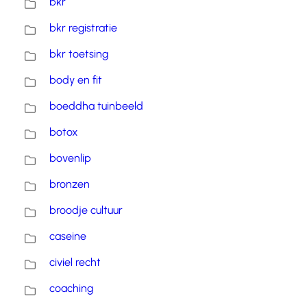
bkr
bkr registratie
bkr toetsing
body en fit
boeddha tuinbeeld
botox
bovenlip
bronzen
broodje cultuur
caseine
civiel recht
coaching