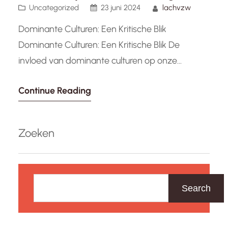
Uncategorized
23 juni 2024
lachvzw
Dominante Culturen: Een Kritische Blik
Dominante Culturen: Een Kritische Blik De
invloed van dominante culturen op onze
samenleving is een onderwerp dat steeds meer
Continue Reading
aandacht krijgt in het maatschappelijk debat.
Dominante culturen worden vaak gedefinieerd
als de overheersende normen, waarden en
Zoeken
tradities die de maatschappij structureren en
bepalen. Deze dominante culturen kunnen
Z
verschillende vormen aannemen,…
o
Search
e
k
e