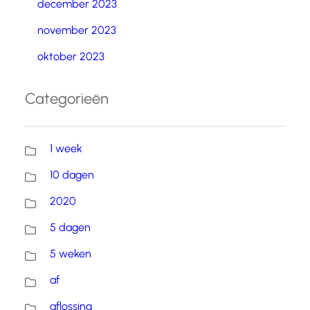
december 2023
november 2023
oktober 2023
Categorieën
1 week
10 dagen
2020
5 dagen
5 weken
af
aflossing