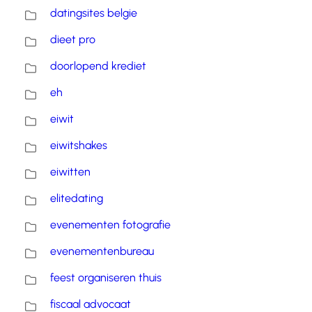
datingsites belgie
dieet pro
doorlopend krediet
eh
eiwit
eiwitshakes
eiwitten
elitedating
evenementen fotografie
evenementenbureau
feest organiseren thuis
fiscaal advocaat