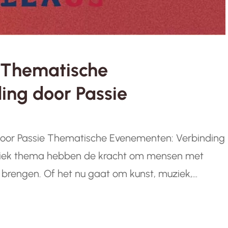
 Thematische
ing door Passie
oor Passie Thematische Evenementen: Verbinding
fiek thema hebben de kracht om mensen met
 brengen. Of het nu gaat om kunst, muziek,
enementen bieden een unieke gelegenheid om
n op te doen.…