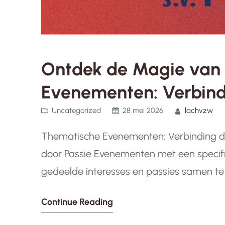
Ontdek de Magie van
Evenementen: Verbind
Uncategorized
28 mei 2026
lachvzw
Thematische Evenementen: Verbinding d
door Passie Evenementen met een speci
gedeelde interesses en passies samen te
culinair genot of sport, thematische ev
Continue Reading
verbinding te maken en nieuwe ervaringe