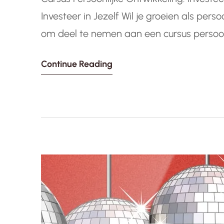
Investeer in Jezelf Wil je groeien als per
om deel te nemen aan een cursus persoon
waardevolle kans om aan jezelf te werken
Continue Reading
zelfbewustzijn te vergroten. Tijdens…