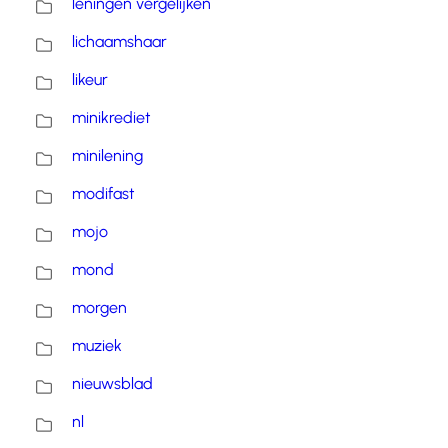
leningen vergelijken
lichaamshaar
likeur
minikrediet
minilening
modifast
mojo
mond
morgen
muziek
nieuwsblad
nl