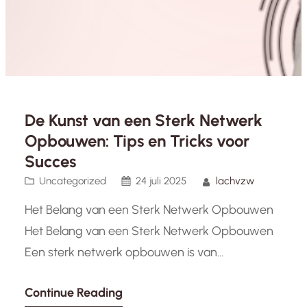
De Kunst van een Sterk Netwerk
Opbouwen: Tips en Tricks voor
Succes
Uncategorized
24 juli 2025
lachvzw
Het Belang van een Sterk Netwerk Opbouwen
Het Belang van een Sterk Netwerk Opbouwen
Een sterk netwerk opbouwen is van
onschatbare waarde, zowel op professioneel
Continue Reading
als persoonlijk vlak. Of je nu een startende