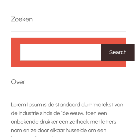
ondernemer bent die zijn bedrijf wil laten
groeien, een student die zijn carrière wil
Zoeken
lanceren of gewoon op zoek bent naar nieuwe…
Z
o
Search
e
k
e
Over
n
Lorem Ipsum is de standaard dummietekst van
de industrie sinds de 16e eeuw, toen een
onbekende drukker een zethaak met letters
nam en ze door elkaar husselde om een