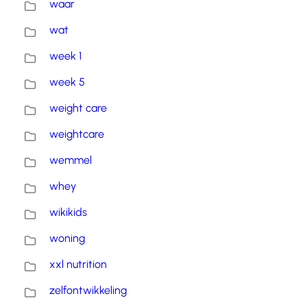
waar
wat
week 1
week 5
weight care
weightcare
wemmel
whey
wikikids
woning
xxl nutrition
zelfontwikkeling