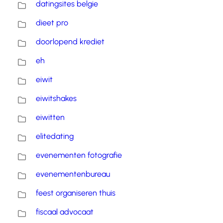
datingsites belgie
dieet pro
doorlopend krediet
eh
eiwit
eiwitshakes
eiwitten
elitedating
evenementen fotografie
evenementenbureau
feest organiseren thuis
fiscaal advocaat