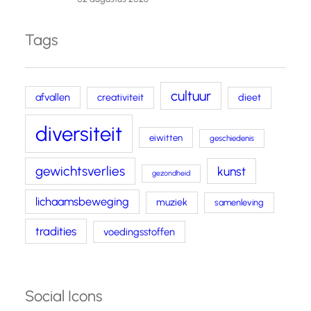
Tags
cultuur
afvallen
creativiteit
dieet
diversiteit
eiwitten
geschiedenis
gewichtsverlies
kunst
gezondheid
lichaamsbeweging
muziek
samenleving
tradities
voedingsstoffen
Social Icons