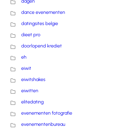
dagen
dance evenementen
datingsites belgie
dieet pro
doorlopend krediet
eh
eiwit
eiwitshakes
eiwitten
elitedating
evenementen fotografie
evenementenbureau