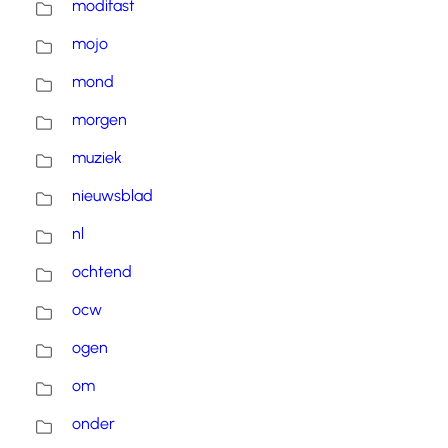
modifast
mojo
mond
morgen
muziek
nieuwsblad
nl
ochtend
ocw
ogen
om
onder