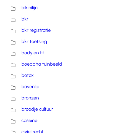
bikinilijn
bkr
bkr registratie
bkr toetsing
body en fit
boeddha tuinbeeld
botox
bovenlip
bronzen
broodje cultuur
caseine
civiel recht