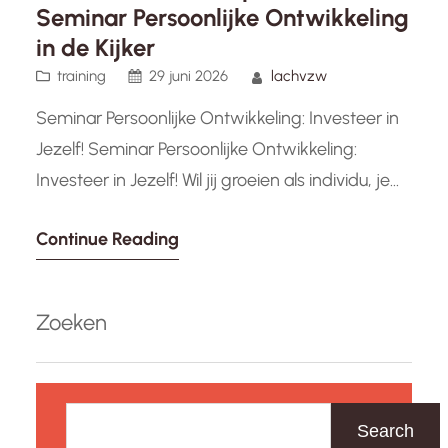
Seminar Persoonlijke Ontwikkeling
in de Kijker
training
29 juni 2026
lachvzw
Seminar Persoonlijke Ontwikkeling: Investeer in
Jezelf! Seminar Persoonlijke Ontwikkeling:
Investeer in Jezelf! Wil jij groeien als individu, je
vaardigheden verbeteren en je persoonlijke
Continue Reading
potentieel volledig benutten? Dan is een
seminar over persoonlijke ontwikkeling precies
wat je nodig hebt. Tijdens zo’n seminar krijg je
Zoeken
de kans om te reflecteren op jezelf, nieuwe
inzichten op te doen…
Z
o
Search