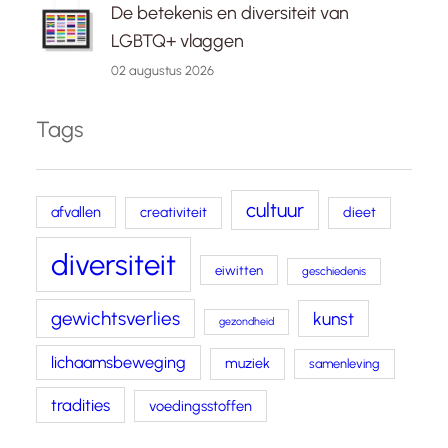
De betekenis en diversiteit van
LGBTQ+ vlaggen
02 augustus 2026
Tags
cultuur
afvallen
creativiteit
dieet
diversiteit
eiwitten
geschiedenis
gewichtsverlies
kunst
gezondheid
lichaamsbeweging
muziek
samenleving
tradities
voedingsstoffen