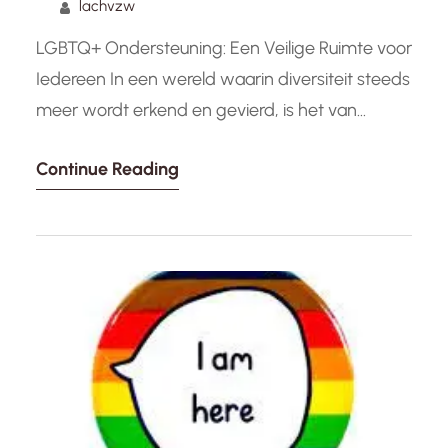
lachvzw
LGBTQ+ Ondersteuning: Een Veilige Ruimte voor
Iedereen In een wereld waarin diversiteit steeds
meer wordt erkend en gevierd, is het van
cruciaal belang om een veilige en inclusieve
Continue Reading
omgeving te creëren voor iedereen, ongeacht
hun seksuele oriëntatie of genderidentiteit.
LGBTQ+ ondersteuning speelt hierin een
essentiële rol. Het biedt een toevluchtsoord
waar mensen zichzelf kunnen zijn,…