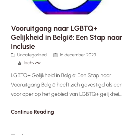
Vooruitgang naar LGBTQ+
Gelijkheid in België: Een Stap naar
Inclusie
Uncategorized
16 december 2023
lachvzw
LGBTQ+ Gelijkheid in België: Een Stap naar
Vooruitgang België heeft zich gevestigd als een
voorloper op het gebied van LGBTQ+ gelijkheid.
Met progressieve wetgeving en een groeiende
Continue Reading
acceptatie in de samenleving, heeft het land
belangrijke stappen gezet om gelijke rechten te
waarborgen voor mensen van alle seksuele