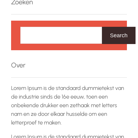
Zoeken
oriëntaties en genderidentiteiten. Een van de
belangrijkste mijlpalen…
Z
o
Search
e
k
e
Over
n
Lorem Ipsum is de standaard dummietekst van
de industrie sinds de 16e eeuw, toen een
onbekende drukker een zethaak met letters
nam en ze door elkaar husselde om een
letterproef te maken.
Lorem Ipsum is de standaard dummietekst van