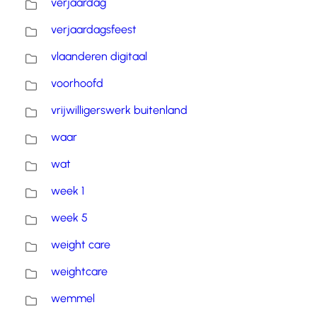
verjaardag
verjaardagsfeest
vlaanderen digitaal
voorhoofd
vrijwilligerswerk buitenland
waar
wat
week 1
week 5
weight care
weightcare
wemmel