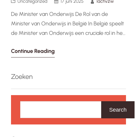
Uncategorized
17 juni 2025
lachvzw
De Minister van Onderwijs De Rol van de
Minister van Onderwijs in België In België speelt
de Minister van Onderwijs een cruciale rol in het
vormgeven en verbeteren van het
Continue Reading
onderwijssysteem. Als lid van de regering is de
Minister verantwoordelijk voor het ontwikkelen
en implementeren van onderwijsbeleid dat ten
Zoeken
goede komt aan alle leerlingen en…
Z
o
Search
e
k
e