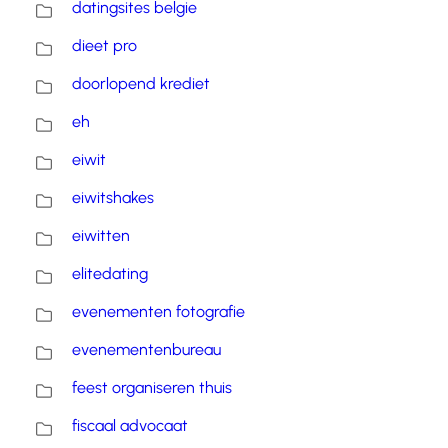
datingsites belgie
dieet pro
doorlopend krediet
eh
eiwit
eiwitshakes
eiwitten
elitedating
evenementen fotografie
evenementenbureau
feest organiseren thuis
fiscaal advocaat