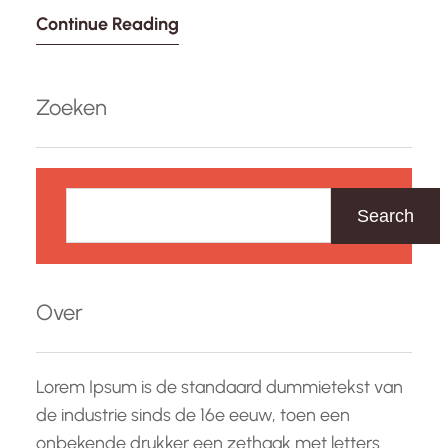
Continue Reading
hulpmiddel zijn in je afvalreis. Met de juiste
ingrediënten kunnen shakes niet alleen helpen
bij gewichtsverlies, maar ook zorgen voor de
Zoeken
benodigde voedingsstoffen om je energiek en
verzadigd te voelen. Waarom…
Z
o
Search
e
k
e
Over
n
Lorem Ipsum is de standaard dummietekst van
de industrie sinds de 16e eeuw, toen een
onbekende drukker een zethaak met letters