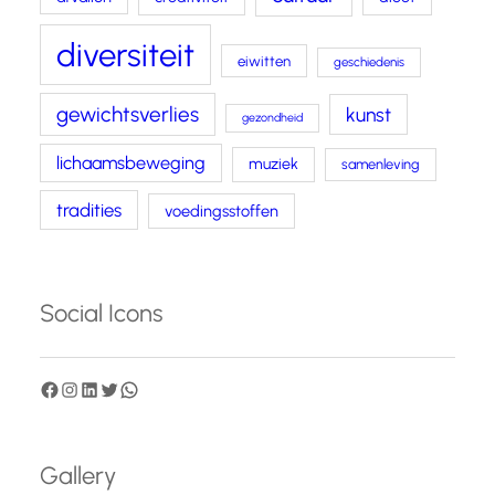
diversiteit
eiwitten
geschiedenis
gewichtsverlies
kunst
gezondheid
lichaamsbeweging
muziek
samenleving
tradities
voedingsstoffen
Social Icons
F
I
L
T
W
a
n
i
w
h
c
s
n
i
a
Gallery