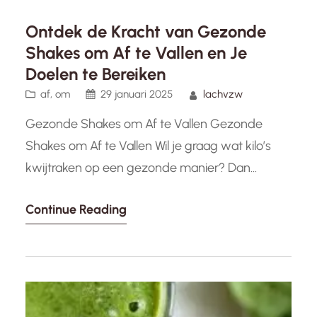
Ontdek de Kracht van Gezonde
Shakes om Af te Vallen en Je
Doelen te Bereiken
af
, 
om
29 januari 2025
lachvzw
Gezonde Shakes om Af te Vallen Gezonde
Shakes om Af te Vallen Wil je graag wat kilo’s
kwijtraken op een gezonde manier? Dan
kunnen gezonde shakes een goede aanvulling
Continue Reading
zijn op je dieet. Door het drinken van voedzame
shakes kun je op een smakelijke en makkelijke
manier de benodigde voedingsstoffen
binnenkrijgen terwijl je tegelijkertijd werkt…