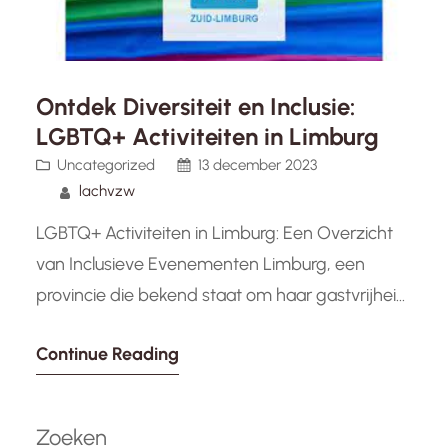
Ontdek Diversiteit en Inclusie:
LGBTQ+ Activiteiten in Limburg
Uncategorized
13 december 2023
lachvzw
LGBTQ+ Activiteiten in Limburg: Een Overzicht
van Inclusieve Evenementen Limburg, een
provincie die bekend staat om haar gastvrijheid
en diversiteit, biedt een bloeiende LGBTQ+
Continue Reading
gemeenschap met een breed scala aan
inclusieve activiteiten. Of je nu op zoek bent
naar educatieve workshops, culturele
Zoeken