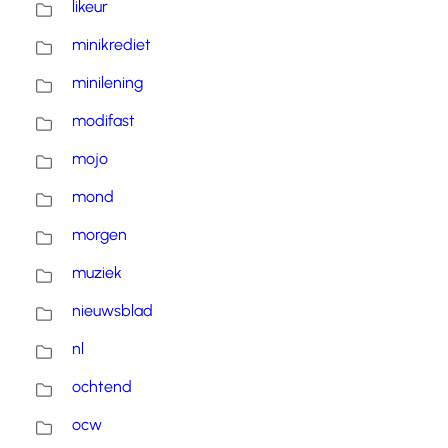
likeur
minikrediet
minilening
modifast
mojo
mond
morgen
muziek
nieuwsblad
nl
ochtend
ocw