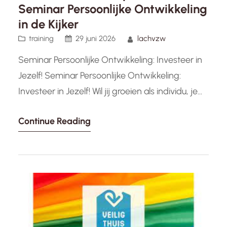
Seminar Persoonlijke Ontwikkeling
in de Kijker
training
29 juni 2026
lachvzw
Seminar Persoonlijke Ontwikkeling: Investeer in
Jezelf! Seminar Persoonlijke Ontwikkeling:
Investeer in Jezelf! Wil jij groeien als individu, je
vaardigheden verbeteren en je persoonlijke
Continue Reading
potentieel volledig benutten? Dan is een
seminar over persoonlijke ontwikkeling precies
wat je nodig hebt. Tijdens zo’n seminar krijg je
de kans om te reflecteren op jezelf, nieuwe
inzichten op te doen…