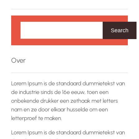
evenementen of gewoon een plek om
gelijkgestemde individuen te ontmoeten,
Z
Limburg heeft voor…
o
Search
e
k
e
Over
n
Lorem Ipsum is de standaard dummietekst van
de industrie sinds de 16e eeuw, toen een
onbekende drukker een zethaak met letters
nam en ze door elkaar husselde om een
letterproef te maken.
Lorem Ipsum is de standaard dummietekst van