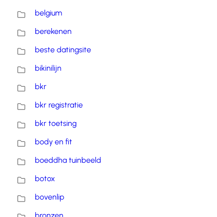
belgium
berekenen
beste datingsite
bikinilijn
bkr
bkr registratie
bkr toetsing
body en fit
boeddha tuinbeeld
botox
bovenlip
bronzen