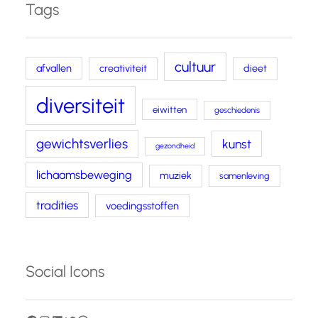
Tags
cultuur
afvallen
creativiteit
dieet
diversiteit
eiwitten
geschiedenis
gewichtsverlies
kunst
gezondheid
lichaamsbeweging
muziek
samenleving
tradities
voedingsstoffen
Social Icons