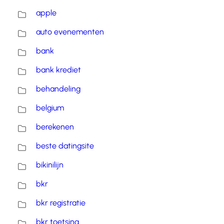
apple
auto evenementen
bank
bank krediet
behandeling
belgium
berekenen
beste datingsite
bikinilijn
bkr
bkr registratie
bkr toetsing