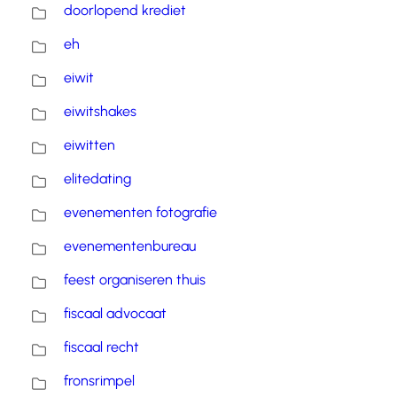
doorlopend krediet
eh
eiwit
eiwitshakes
eiwitten
elitedating
evenementen fotografie
evenementenbureau
feest organiseren thuis
fiscaal advocaat
fiscaal recht
fronsrimpel