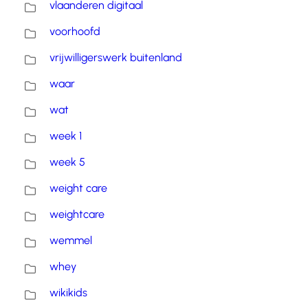
vlaanderen digitaal
voorhoofd
vrijwilligerswerk buitenland
waar
wat
week 1
week 5
weight care
weightcare
wemmel
whey
wikikids