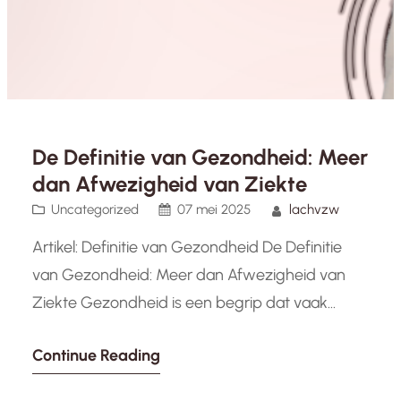
De Definitie van Gezondheid: Meer
dan Afwezigheid van Ziekte
Uncategorized
07 mei 2025
lachvzw
Artikel: Definitie van Gezondheid De Definitie
van Gezondheid: Meer dan Afwezigheid van
Ziekte Gezondheid is een begrip dat vaak
wordt geassocieerd met de afwezigheid van
Continue Reading
ziekte of aandoeningen. Echter, de definitie van
gezondheid is veel breder en omvat niet alleen