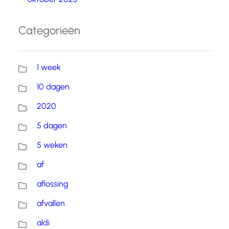
Categorieën
1 week
10 dagen
2020
5 dagen
5 weken
af
aflossing
afvallen
aldi