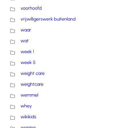
voorhoofd
vrijwilligerswerk buitenland
waar
wat
week 1
week 5
weight care
weightcare
wemmel
whey
wikikids
woning