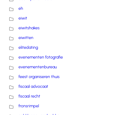
eh
eiwit
eiwitshakes
eiwitten
elitedating
evenementen fotografie
evenementenbureau
feest organiseren thuis
fiscaal advocaat
fiscaal recht
fronsrimpel