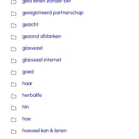
geld lenen zonder bkr
geregistreerd partnerschap
gezicht
gezond afslanken
glasvezel
glasvezel internet
goed
haar
herbalife
hln
hoe
hoeveel kan ik lenen