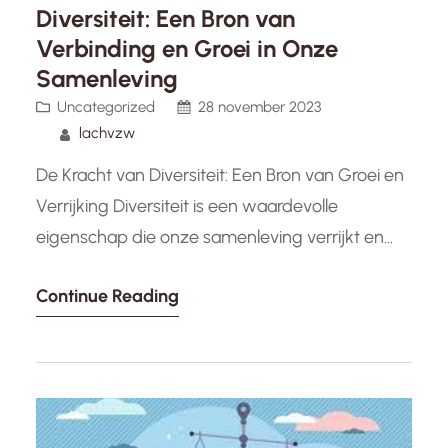
Diversiteit: Een Bron van
Verbinding en Groei in Onze
Samenleving
Uncategorized
28 november 2023
lachvzw
De Kracht van Diversiteit: Een Bron van Groei en
Verrijking Diversiteit is een waardevolle
eigenschap die onze samenleving verrijkt en
ons in staat stelt om te groeien als individuen en
Continue Reading
als gemeenschap. Het omarmen van diversiteit
gaat verder dan het erkennen van verschillen in
ras, etniciteit, religie of geslacht. Het gaat ook
over het waarderen…