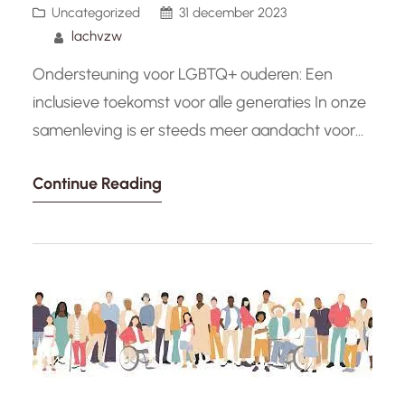
Uncategorized
31 december 2023
lachvzw
Ondersteuning voor LGBTQ+ ouderen: Een
inclusieve toekomst voor alle generaties In onze
samenleving is er steeds meer aandacht voor
de uitdagingen en behoeften van verschillende
Continue Reading
groepen binnen de LGBTQ+ gemeenschap. Een
groep die vaak over het hoofd wordt gezien,
zijn de LGBTQ+ ouderen. Het is van cruciaal
belang dat we deze generatie erkennen en
ondersteunen,…