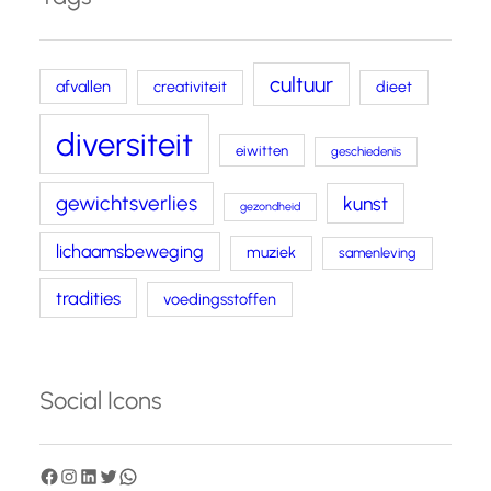
cultuur
afvallen
creativiteit
dieet
diversiteit
eiwitten
geschiedenis
gewichtsverlies
kunst
gezondheid
lichaamsbeweging
muziek
samenleving
tradities
voedingsstoffen
Social Icons
F
I
L
T
W