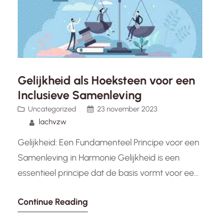
Gelijkheid als Hoeksteen voor een
Inclusieve Samenleving
Uncategorized
23 november 2023
lachvzw
Gelijkheid: Een Fundamenteel Principe voor een
Samenleving in Harmonie Gelijkheid is een
essentieel principe dat de basis vormt voor een
rechtvaardige en harmonieuze samenleving.
Continue Reading
Het gaat om het erkennen en respecteren van
de inherente waarde en rechten van alle