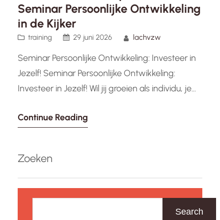
Seminar Persoonlijke Ontwikkeling
in de Kijker
training
29 juni 2026
lachvzw
Seminar Persoonlijke Ontwikkeling: Investeer in
Jezelf! Seminar Persoonlijke Ontwikkeling:
Investeer in Jezelf! Wil jij groeien als individu, je
vaardigheden verbeteren en je persoonlijke
Continue Reading
potentieel volledig benutten? Dan is een
seminar over persoonlijke ontwikkeling precies
wat je nodig hebt. Tijdens zo’n seminar krijg je
Zoeken
de kans om te reflecteren op jezelf, nieuwe
inzichten op te doen…
Z
o
Search