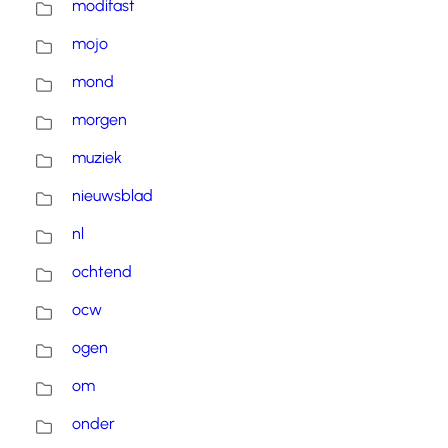
modifast
mojo
mond
morgen
muziek
nieuwsblad
nl
ochtend
ocw
ogen
om
onder