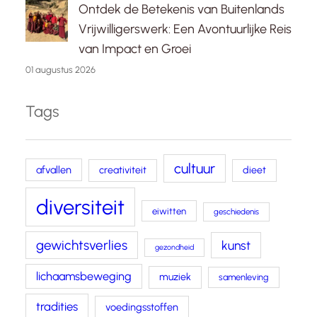
Ontdek de Betekenis van Buitenlands
Vrijwilligerswerk: Een Avontuurlijke Reis
van Impact en Groei
01 augustus 2026
Tags
cultuur
afvallen
creativiteit
dieet
diversiteit
eiwitten
geschiedenis
gewichtsverlies
kunst
gezondheid
lichaamsbeweging
muziek
samenleving
tradities
voedingsstoffen