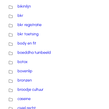
bikinilijn
bkr
bkr registratie
bkr toetsing
body en fit
boeddha tuinbeeld
botox
bovenlip
bronzen
broodje cultuur
caseine
civiel recht