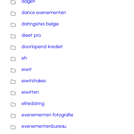
dagen
dance evenementen
datingsites belgie
dieet pro
doorlopend krediet
eh
eiwit
eiwitshakes
eiwitten
elitedating
evenementen fotografie
evenementenbureau