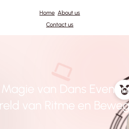
Home
About us
Contact us
 Magie van Dans Evenem
reld van Ritme en Beweg