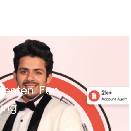
enten: Een
ing