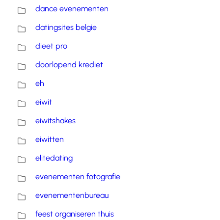
dance evenementen
datingsites belgie
dieet pro
doorlopend krediet
eh
eiwit
eiwitshakes
eiwitten
elitedating
evenementen fotografie
evenementenbureau
feest organiseren thuis