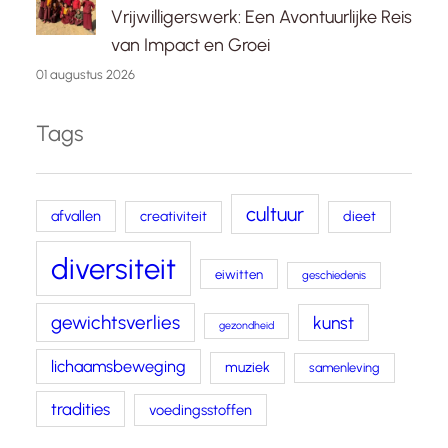
Vrijwilligerswerk: Een Avontuurlijke Reis
van Impact en Groei
01 augustus 2026
Tags
cultuur
afvallen
creativiteit
dieet
diversiteit
eiwitten
geschiedenis
gewichtsverlies
kunst
gezondheid
lichaamsbeweging
muziek
samenleving
tradities
voedingsstoffen