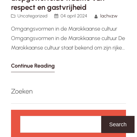
respect en gastvrijheid
Uncategorized
04 april 2024
lachvzw
Omgangsvormen in de Marokkaanse cultuur
Omgangsvormen in de Marokkaanse cultuur De
Marokkaanse cultuur staat bekend om zijn rijke
tradities en unieke omgangsvormen die diep
Continue Reading
geworteld zijn in eeuwenoude normen en
waarden. Het respect voor ouderen,
familiebanden en gastvrijheid vormen de kern
Zoeken
van de Marokkaanse samenleving. Respect
voor ouderen In de Marokkaanse cultuur wordt
Z
groot belang…
o
Search
e