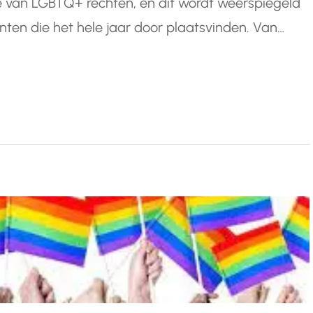
e van LGBTQ+ rechten, en dit wordt weerspiegeld
nten die het hele jaar door plaatsvinden. Van
 deze evenementen vieren de diversiteit en
or…