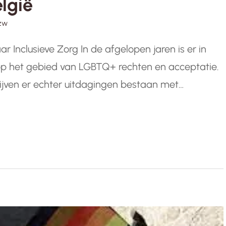
lgië
zw
 Inclusieve Zorg In de afgelopen jaren is er in
 op het gebied van LGBTQ+ rechten en acceptatie.
ijven er echter uitdagingen bestaan met
 de LGBTQ+ gemeenschap. Het is van cruciaal