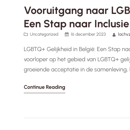
Vooruitgang naar LGBT
Een Stap naar Inclusie
Uncategorized
16 december 2023
lachv
LGBTQ+ Gelijkheid in België: Een Stap naa
voorloper op het gebied van LGBTQ+ geli
groeiende acceptatie in de samenleving,
gelijke rechten te waarborgen voor mense
Continue Reading
genderidentiteiten. Een van de belangrijk