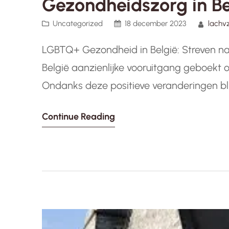
Gezondheidszorg in Be
Uncategorized
18 december 2023
lachv
LGBTQ+ Gezondheid in België: Streven naar
België aanzienlijke vooruitgang geboekt
Ondanks deze positieve veranderingen bl
betrekking tot de gezondheidszorg voor
Continue Reading
belang dat we blijven streven naar…