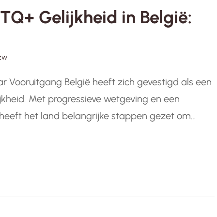
Q+ Gelijkheid in België:
zw
r Vooruitgang België heeft zich gevestigd als een
jkheid. Met progressieve wetgeving en een
 heeft het land belangrijke stappen gezet om
n van alle seksuele oriëntaties en
ste mijlpalen…