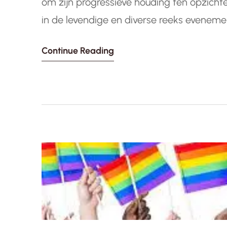
om zijn progressieve houding ten opzicht
in de levendige en diverse reeks eveneme
kleurrijke parades tot culturele festivals,
Continue Reading
bevorderen een inclusieve samenleving vo