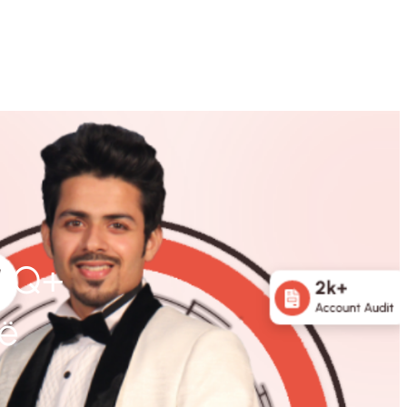
BTQ+
ië