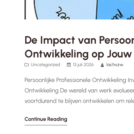
De Impact van Persoonl
Ontwikkeling op Jou
Uncategorized
13 juli 2026
lachvzw
Persoonlijke Professionele Ontwikkeling Inv
Ontwikkeling De wereld van werk evolueert
voortdurend te blijven ontwikkelen om rele
professionele ontwikkeling is een invester
Continue Reading
verbetert, kennis vergroot en groeit als p
ontwikkeling…