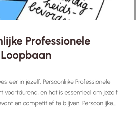
ijke Professionele
w Loopbaan
esteer in jezelf: Persoonlijke Professionele
 voortdurend, en het is essentieel om jezelf
vant en competitief te blijven. Persoonlijke
ing in je toekomst, waarbij je vaardigheden
rofessional. Waarom is persoonlijke professionele