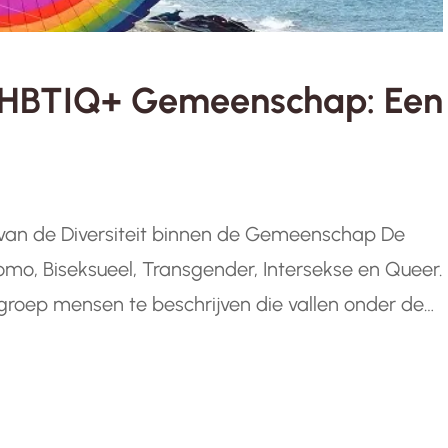
e LHBTIQ+ Gemeenschap: Een
 van de Diversiteit binnen de Gemeenschap De
omo, Biseksueel, Transgender, Intersekse en Queer.
groep mensen te beschrijven die vallen onder de
enderidentiteit. Elke letter in deze afkorting
innen…