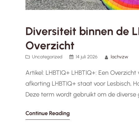
Diversiteit binnen d
Overzicht
Uncategorized
14 juli 2026
lachvzw
Artikel: LHBTIQ+ LHBTIQ+: Een Overzicht
afkorting LHBTIQ+ staat voor Lesbisch, H
Deze term wordt gebruikt om de diverse 
brede paraplu van seksuele oriëntatie en g
Continue Reading
vertegenwoordigt een unieke identiteit b