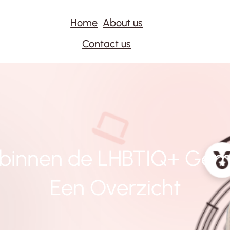
Home
About us
Contact us
it binnen de LHBTIQ+ Ge
Een Overzicht